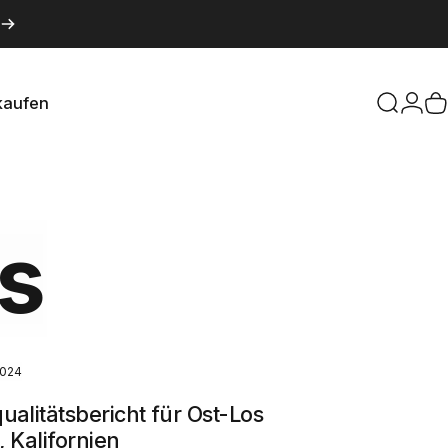
kaufen
Suche
Logi
W
aufen
s
2024
alitätsbericht für Ost-Los
 Kalifornien