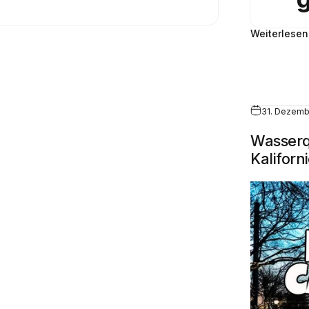
Weiterlesen
31. Dezemb
Wasserqu
Kaliforn