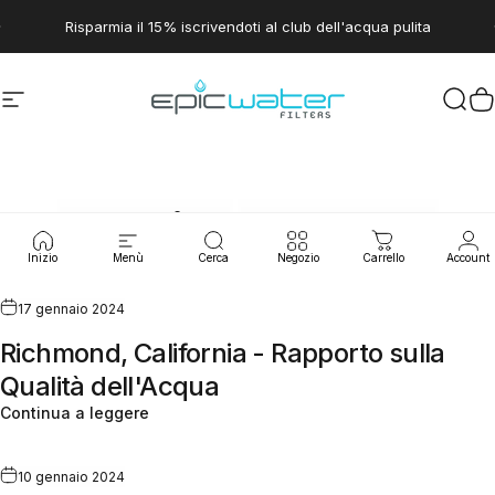
Vai direttamente ai contenuti
Metti in pausa presentazione
Risparmia il 15% iscrivendoti al club dell'acqua pulita
Navigazione del sito
Epic Water Filters USA
Cerc
C
Perdite
d'acqua
Inizio
Menù
Cerca
Negozio
Carrello
Account
17 gennaio 2024
Richmond, California - Rapporto sulla
Qualità dell'Acqua
Continua a leggere
10 gennaio 2024