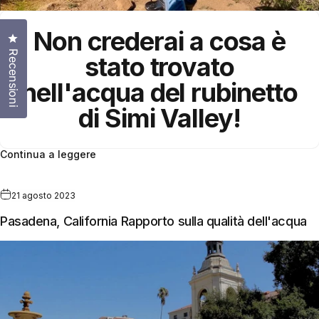
Non crederai a cosa è
Clicca per aprire la finestra delle recensioni
Recensioni
stato trovato
nell'
acqua del rubinetto
di Simi Valley!
Continua a leggere
21 agosto 2023
Pasadena, California Rapporto sulla qualità dell'acqua