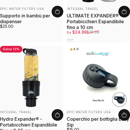
Fornitore:
Fornitore:
EPIC WATER FILTERS USA
INTEGRAL TRAVEL
Supporto in bambù per
ULTIMATE EXPANDER® -
dispenser
Portabicchieri Espandibile
$25.00
fino a 10 cm
Prezzo scontato
Prezzo di listino
$24.99
$29.99
Da
Nero
Bianco
Salva 12%
5.0
4.9
Fornitore:
Fornitore:
INTEGRAL TRAVEL
EPIC WATER FILTERS USA
Hydro Expander® -
Coperchio per bottiglia Easy
Portabicchieri Espandibile
Sip
$15.00