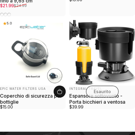
fino a 9,65 cm
Prezzo scontato
Prezzo di listino
$21.99
$24.99
Nero
Argento
Bianco
5.0
Fornitore:
Fornitore:
EPIC WATER FILTERS USA
INTEGRAL TRAVEL
Esaurito
Coperchio di sicurezza per
Espansore sottovuoto -
bottiglie
Porta bicchieri a ventosa
$15.00
$39.99