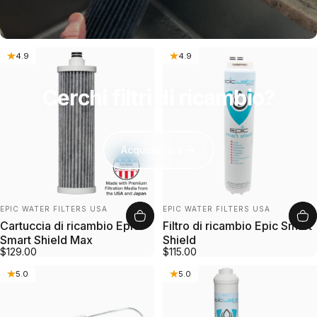
4.9
4.9
Cerchi filtri di ricambio?
Acquista ora
Fornitore:
Fornitore:
EPIC WATER FILTERS USA
EPIC WATER FILTERS USA
Cartuccia di ricambio Epic
Filtro di ricambio Epic Smart
Smart Shield Max
Shield
$129.00
$115.00
5.0
5.0