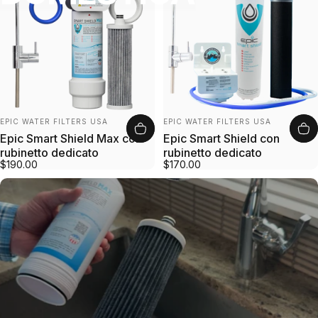
Fornitore:
Fornitore:
EPIC WATER FILTERS USA
EPIC WATER FILTERS USA
Epic Smart Shield Max con
Epic Smart Shield con
rubinetto dedicato
rubinetto dedicato
$190.00
$170.00