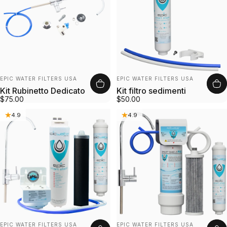
Fornitore:
Fornitore:
EPIC WATER FILTERS USA
EPIC WATER FILTERS USA
Kit Rubinetto Dedicato
Kit filtro sedimenti
$75.00
$50.00
4.9
4.9
Fornitore:
Fornitore:
EPIC WATER FILTERS USA
EPIC WATER FILTERS USA