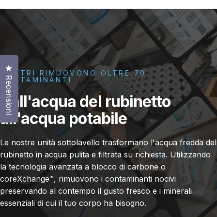
Clicca per aprire la finestra delle recensioni
I FILTRI RIMUOVONO OLTRE 70
Recensioni
CONTAMINANTI
Dall'acqua
del
rubinetto
all'acqua
potabile
Le nostre unità sottolavello trasformano l'acqua fredda del
rubinetto in acqua pulita e filtrata su richiesta. Utilizzando
la tecnologia avanzata a blocco di carbone o
coreXchange™, rimuovono i contaminanti nocivi
preservando al contempo il gusto fresco e i minerali
essenziali di cui il tuo corpo ha bisogno.