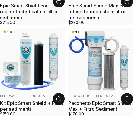
Epic Smart Shield con
Epic Smart Shield Max con
rubinetto dedicato + filtro
rubinetto dedicato + filtro
sedimenti
per sedimenti
$215.00
$230.00
4.9
4.9
Fornitore:
Fornitore:
EPIC WATER FILTERS USA
EPIC WATER FILTERS USA
Kit Epic Smart Shield + Filtro
Pacchetto Epic Smart Shield
per sedimenti
Max + Filtro Sedimenti
$150.00
$170.00