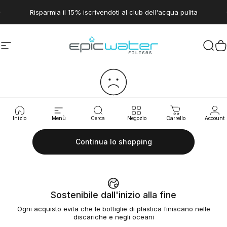
Vai direttamente ai contenuti
Metti in pausa presentazione
Risparmia il 15% iscrivendoti al club dell'acqua pulita
Navigazione del sito
Epic Water Filters USA
Cerc
C
Il tuo carrello è vuoto.
Inizio
Menù
Cerca
Negozio
Carrello
Account
Continua lo shopping
Sostenibile dall'inizio alla fine
Ogni acquisto evita che le bottiglie di plastica finiscano nelle
discariche e negli oceani