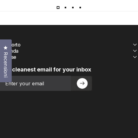
Supporto
Clicca per aprire la finestra delle recensioni
Azienda
Recensioni
Risorse
The cleanest email for your inbox
Email