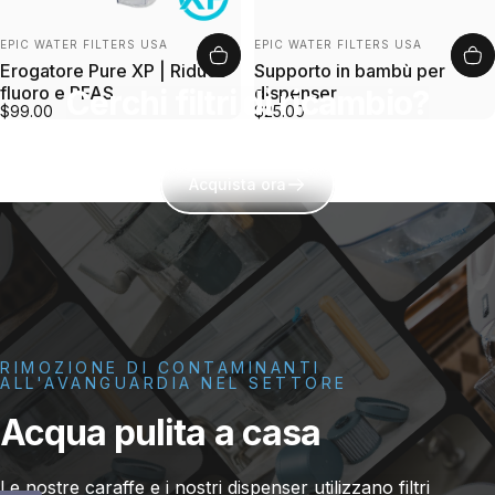
Fornitore:
Fornitore:
EPIC WATER FILTERS USA
EPIC WATER FILTERS USA
Erogatore Pure XP | Riduce
Supporto in bambù per
fluoro e PFAS
dispenser
Cerchi filtri di ricambio?
$99.00
$25.00
Acquista ora
RIMOZIONE DI CONTAMINANTI
ALL'AVANGUARDIA NEL SETTORE
Acqua
pulita
a
casa
Le nostre caraffe e i nostri dispenser utilizzano filtri