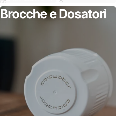
Bambù
Blu
Nero e Bambù
Brocche
e
Dosatori