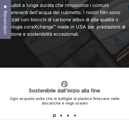
sostituibili a lunga durata che rimuovono i comuni
Clicca per aprire la finestra delle recensioni
contaminanti dell'acqua del rubinetto. I nostri filtri sono
Recensioni
realizzati con blocchi di carbone attivo di alta qualità o
tecnologia coreXchange™ made in USA per prestazioni di
filtrazione e sostenibilità eccezionali.
Sostenibile dall'inizio alla fine
Ogni acquisto evita che le bottiglie di plastica finiscano nelle
discariche e negli oceani