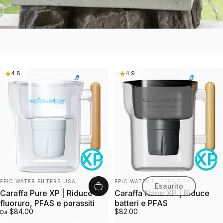
4.8
4.9
Fornitore:
Fornitore:
EPIC WATER FILTERS USA
EPIC WATER FILTERS USA
Esaurito
Caraffa Pure XP | Riduce
Caraffa Nano XP | Riduce
fluoruro, PFAS e parassiti
batteri e PFAS
$84.00
$82.00
Da
Collezioni
Brocche e Dosatori