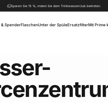
Pause Diashow
Sparen Sie 15 %, indem Sie dem Trinkwasserclub beitreten.
 & Spender
Flaschen
Unter der Spüle
Ersatzfilter
Mit Prime 
e & Spender
Flaschen
Unter der Spüle
Ersatzfilter
Mit Prime k
sser-
rcenzentr