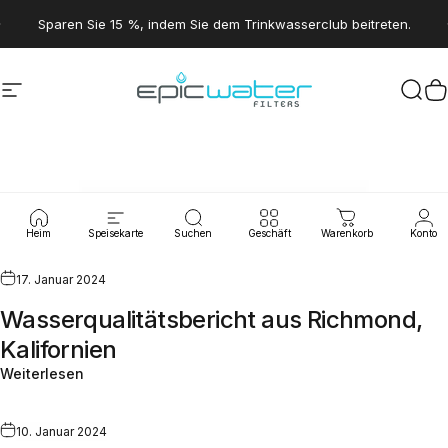
Direkt zum Inhalt
Pause Diashow
Sparen Sie 15 %, indem Sie dem Trinkwasserclub beitreten.
Seitennavigation
Epic Water Filters USA
Suc
W
Wasserlecks
Heim
Speisekarte
Suchen
Geschäft
Warenkorb
Konto
17. Januar 2024
Wasserqualitätsbericht aus Richmond,
Kalifornien
Weiterlesen
10. Januar 2024