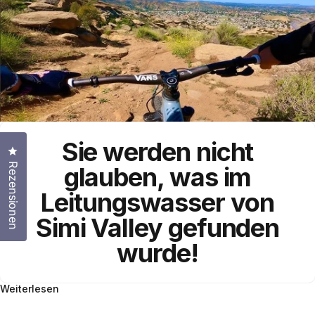
Sie werden nicht
Klicken Sie, um den Bewertungsdialog zu öffnen
Rezensionen
glauben, was im
Leitungswasser
von
Simi Valley
gefunden
wurde!
Weiterlesen