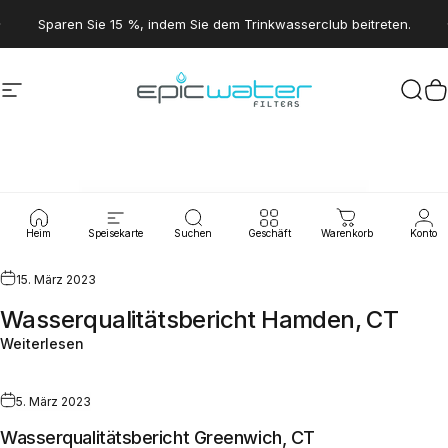
Direkt zum Inhalt
Pause Diashow
Sparen Sie 15 %, indem Sie dem Trinkwasserclub beitreten.
Seitennavigation
Epic Water Filters USA
Suc
W
Wasserlecks
Heim
Speisekarte
Suchen
Geschäft
Warenkorb
Konto
15. März 2023
Wasserqualitätsbericht Hamden, CT
Weiterlesen
5. März 2023
Wasserqualitätsbericht Greenwich, CT