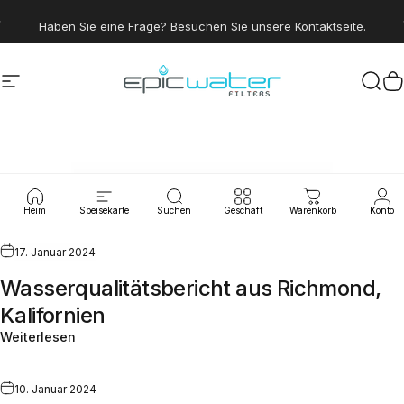
Direkt zum Inhalt
Pause Diashow
Sparen Sie 15 %, indem Sie dem Trinkwasserclub beitreten.
Seitennavigation
Epic Water Filters USA
Suc
W
Wasserlecks
Heim
Speisekarte
Suchen
Geschäft
Warenkorb
Konto
17. Januar 2024
Wasserqualitätsbericht aus Richmond,
Kalifornien
Weiterlesen
10. Januar 2024