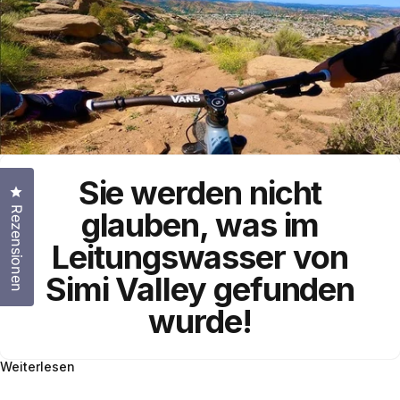
Sie werden nicht
Klicken Sie, um den Bewertungsdialog zu öffnen
Rezensionen
glauben, was im
Leitungswasser
von
Simi Valley
gefunden
wurde!
Weiterlesen