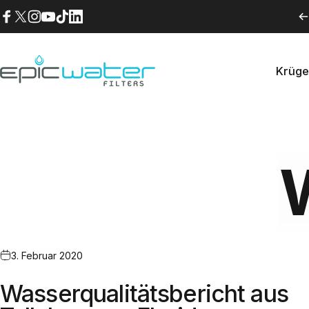
Direkt zum Inhalt
Facebook
X (Twitter)
Instagram
YouTube
TikTok
LinkedIn
Krüge
Epic Water Filters USA
Krüg
3. Februar 2020
Wasserqualitätsbericht aus