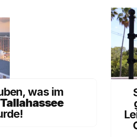
auben, was im
 Tallahassee
rde!
Le