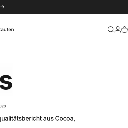
kaufen
Suche
Logi
W
aufen
s
2020
alitätsbericht aus Cocoa,