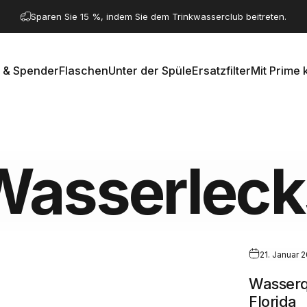
Pause Diashow
Haben Sie eine Frage? Besuchen Sie unsere Kontaktseite.
Sparen Sie 15 %, indem Sie dem Trinkwasserclub beitreten.
 & Spender
Flaschen
Unter der Spüle
Ersatzfilter
Mit Prime 
e & Spender
Flaschen
Unter der Spüle
Ersatzfilter
Mit Prime k
Wasserleck
21. Januar 
Wasserqu
Florida