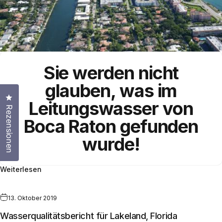
Sie werden nicht
glauben, was im
Klicken Sie, um den Bewertungsdialog zu öffnen
Leitungswasser von
Rezensionen
Boca Raton gefunden
wurde!
Weiterlesen
13. Oktober 2019
Wasserqualitätsbericht für Lakeland, Florida