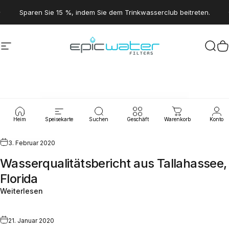
Direkt zum Inhalt
Pause Diashow
Sparen Sie 15 %, indem Sie dem Trinkwasserclub beitreten.
Seitennavigation
Epic Water Filters USA
Suc
W
Wasserlecks
Heim
Speisekarte
Suchen
Geschäft
Warenkorb
Konto
3. Februar 2020
Wasserqualitätsbericht aus Tallahassee,
Florida
Weiterlesen
21. Januar 2020