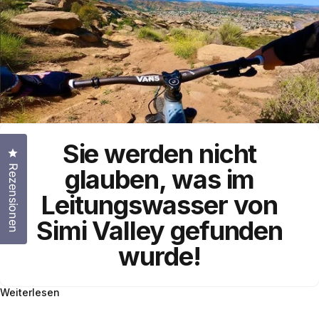
Sie werden nicht
Klicken Sie, um den Bewertungsdialog zu öffnen
Rezensionen
glauben, was im
Leitungswasser
von
Simi Valley
gefunden
wurde!
Weiterlesen