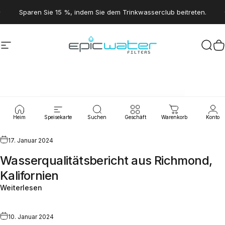
Direkt zum Inhalt
Pause Diashow
Sparen Sie 15 %, indem Sie dem Trinkwasserclub beitreten.
Seitennavigation
Epic Water Filters USA
Suc
W
Wasserlecks
Heim
Speisekarte
Suchen
Geschäft
Warenkorb
Konto
17. Januar 2024
Wasserqualitätsbericht aus Richmond,
Kalifornien
Weiterlesen
10. Januar 2024