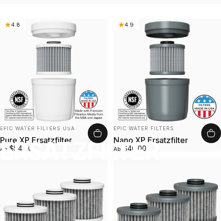
4.8
4.9
Kollektionen
ERSATZFILTER
Anbieter:
Anbieter:
EPIC WATER FILTERS USA
EPIC WATER FILTERS
Pure XP Ersatzfilter
Nano XP Ersatzfilter
ERSATZFILTER
$54.00
$46.00
Ab
Ab