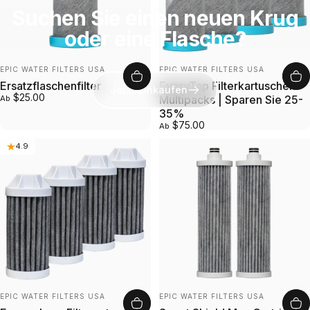
Suchen Sie einen neuen Krug
oder eine Flasche?
Anbieter:
Anbieter:
EPIC WATER FILTERS USA
EPIC WATER FILTERS USA
Ersatzflaschenfilter
EveryTap Filterkartuschen-
Jetzt einkaufen
$25.00
Multipacks | Sparen Sie 25-
Ab
35%
$75.00
Ab
4.9
Anbieter:
Anbieter:
EPIC WATER FILTERS USA
EPIC WATER FILTERS USA