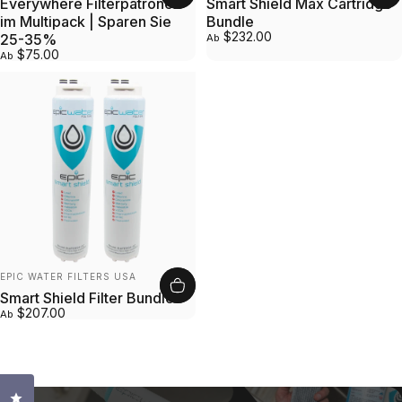
Everywhere Filterpatronen
Smart Shield Max Cartridge
im Multipack | Sparen Sie
Bundle
$232.00
25-35%
Ab
$75.00
Ab
Anbieter:
EPIC WATER FILTERS USA
Smart Shield Filter Bundle
$207.00
Ab
Klicken Sie, um den Bewertungsdialog zu öffnen