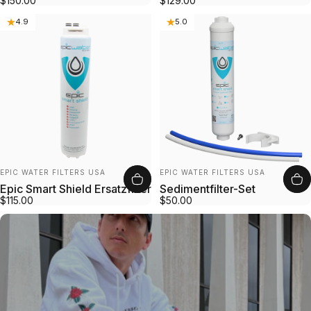
$150.00
$129.00
4.9
5.0
Anbieter:
Anbieter:
EPIC WATER FILTERS USA
EPIC WATER FILTERS USA
Epic Smart Shield Ersatzfilter
Sedimentfilter-Set
$115.00
$50.00