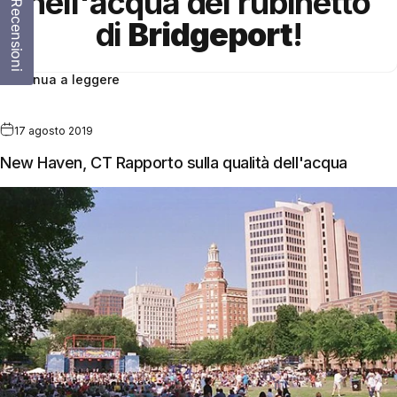
nell'acqua del rubinetto
Recensioni
di
Bridgeport
!
Continua a leggere
17 agosto 2019
New Haven, CT Rapporto sulla qualità dell'acqua