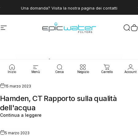
Vai direttamente ai contenuti
Metti in pausa presentazione
Risparmia il 15% iscrivendoti al club dell'acqua pulita
Navigazione del sito
Epic Water Filters USA
Cerc
C
Perdite
d'acqua
Inizio
Menù
Cerca
Negozio
Carrello
Account
15 marzo 2023
Hamden, CT Rapporto sulla qualità
dell'acqua
Continua a leggere
5 marzo 2023