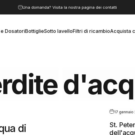
Metti in pausa presentazione
Una domanda? Visita la nostra pagina dei contatti
e Dosatori
Bottiglie
Sotto lavello
Filtri di ricambio
Acquista 
 e Dosatori
Bottiglie
Sotto lavello
Filtri di ricambio
Acquista c
rdite
d'ac
17 gennaio
St. Pete
qua di
dell'ac