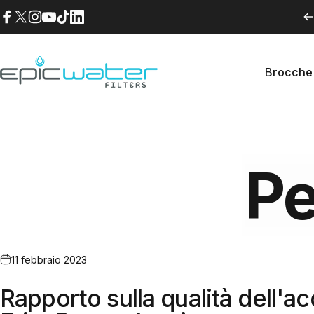
Vai direttamente ai contenuti
Facebook
X (Twitter)
Instagram
YouTube
TikTok
LinkedIn
Brocche 
Epic Water Filters USA
Brocche
Pe
11 febbraio 2023
Rapporto sulla qualità dell'ac