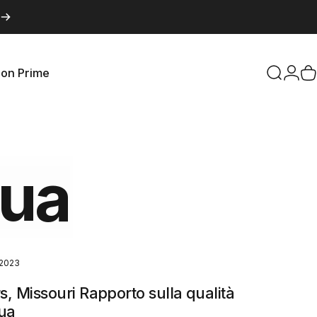
con Prime
Cerca
Acce
C
on Prime
qua
 2023
rs, Missouri Rapporto sulla qualità
qua