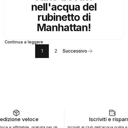
nell'acqua del
rubinetto di
Manhattan!
Continua a leggere
1
2
Successivo
edizione veloce
Iscriviti e rispa
oce e affidabile, gratuita per gli
Iscriviti al club dell'acqua pulita 