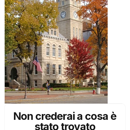
Non crederai a cosa è
stato trovato