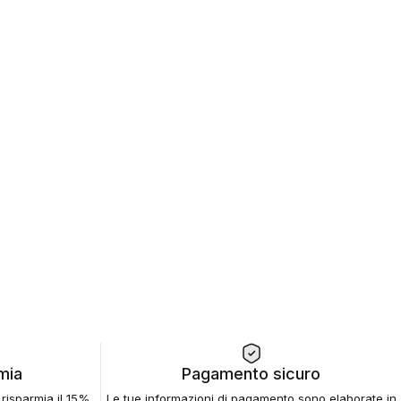
rmia
Pagamento sicuro
e risparmia il 15%
Le tue informazioni di pagamento sono elaborate in