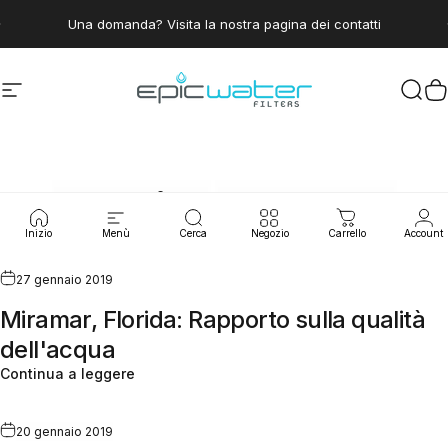
Vai direttamente ai contenuti
Metti in pausa presentazione
Risparmia il 15% iscrivendoti al club dell'acqua pulita
Una domanda? Visita la nostra pagina dei contatti
Navigazione del sito
Epic Water Filters USA
Cerc
C
Perdite
d'acqua
Inizio
Menù
Cerca
Negozio
Carrello
Account
27 gennaio 2019
Miramar, Florida: Rapporto sulla qualità
dell'acqua
Continua a leggere
20 gennaio 2019