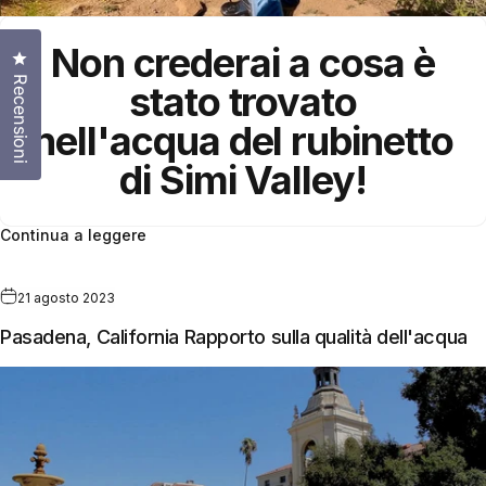
Non crederai a cosa è
Clicca per aprire la finestra delle recensioni
Recensioni
stato trovato
nell'
acqua del rubinetto
di Simi Valley!
Continua a leggere
21 agosto 2023
Pasadena, California Rapporto sulla qualità dell'acqua