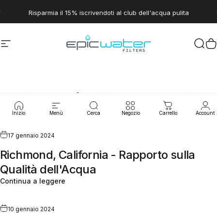
Vai direttamente ai contenuti
Metti in pausa presentazione
Risparmia il 15% iscrivendoti al club dell'acqua pulita
Navigazione del sito
Epic Water Filters USA
Cerc
C
Perdite
d'acqua
Inizio
Menù
Cerca
Negozio
Carrello
Account
17 gennaio 2024
Richmond, California - Rapporto sulla
Qualità dell'Acqua
Continua a leggere
10 gennaio 2024