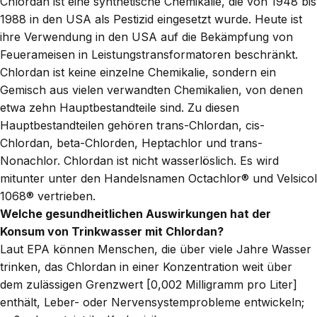
Chlordan ist eine synthetische Chemikalie, die von 1948 bis
1988 in den USA als Pestizid eingesetzt wurde. Heute ist
ihre Verwendung in den USA auf die Bekämpfung von
Feuerameisen in Leistungstransformatoren beschränkt.
Chlordan ist keine einzelne Chemikalie, sondern ein
Gemisch aus vielen verwandten Chemikalien, von denen
etwa zehn Hauptbestandteile sind. Zu diesen
Hauptbestandteilen gehören trans-Chlordan, cis-
Chlordan, beta-Chlorden, Heptachlor und trans-
Nonachlor. Chlordan ist nicht wasserlöslich. Es wird
mitunter unter den Handelsnamen Octachlor® und Velsicol
1068® vertrieben.
Welche gesundheitlichen Auswirkungen hat der
Konsum von Trinkwasser mit Chlordan?
Laut EPA können Menschen, die über viele Jahre Wasser
trinken, das Chlordan in einer Konzentration weit über
dem zulässigen Grenzwert [0,002 Milligramm pro Liter]
enthält, Leber- oder Nervensystemprobleme entwickeln;