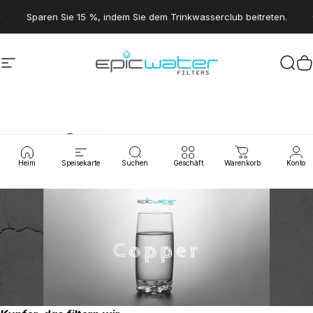
Direkt zum Inhalt
Pause Diashow
Sparen Sie 15 %, indem Sie dem Trinkwasserclub beitreten.
Seitennavigation
Epic Water Filters USA
Suc
W
Kupfer
Heim
Speisekarte
Suchen
Geschäft
Warenkorb
Konto