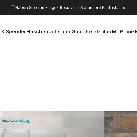
Pause Diashow
Haben Sie eine Frage? Besuchen Sie unsere Kontaktseite.
 & Spender
Flaschen
Unter der Spüle
Ersatzfilter
Mit Prime 
e & Spender
Flaschen
Unter der Spüle
Ersatzfilter
Mit Prime k