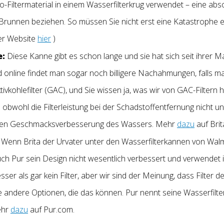
Filtermaterial in einem Wasserfilterkrug verwendet – eine absol
 Brunnen beziehen. So müssen Sie nicht erst eine Katastrophe e
er Website
hier
)
e:
Diese Kanne gibt es schon lange und sie hat sich seit ihrer 
 und online findet man sogar noch billigere Nachahmungen, fall
kohlefilter (GAC), und Sie wissen ja, was wir von GAC-Filtern hal
bwohl die Filterleistung bei der Schadstoffentfernung nicht un
ichen Geschmacksverbesserung des Wassers. Mehr
dazu
auf Brit
Wenn Brita der Urvater unter den Wasserfilterkannen von Walma
auch Pur sein Design nicht wesentlich verbessert und verwendet
esser als gar kein Filter, aber wir sind der Meinung, dass Filter de
viele andere Optionen, die das können. Pur nennt seine Wasserfilt
ehr
dazu
auf Pur.com.