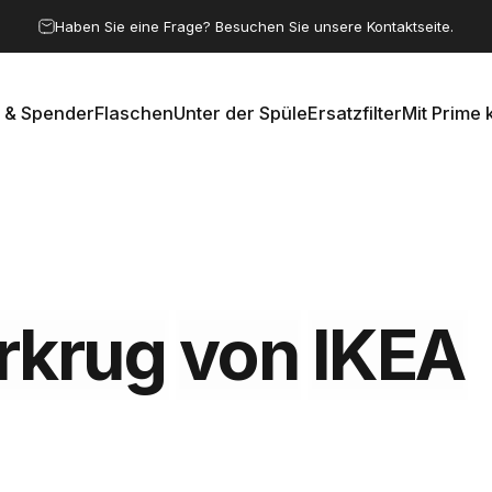
Pause Diashow
Haben Sie eine Frage? Besuchen Sie unsere Kontaktseite.
 & Spender
Flaschen
Unter der Spüle
Ersatzfilter
Mit Prime 
e & Spender
Flaschen
Unter der Spüle
Ersatzfilter
Mit Prime k
rkrug
von
IKEA