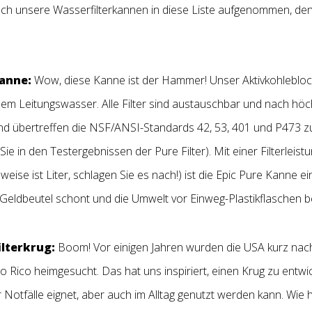
auch unsere Wasserfilterkannen in diese Liste aufgenommen, de
kanne:
Wow, diese Kanne ist der Hammer! Unser Aktivkohleblock-
em Leitungswasser. Alle Filter sind austauschbar und nach höc
und übertreffen die NSF/ANSI-Standards 42, 53, 401 und P473 z
Sie in den Testergebnissen der Pure Filter). Mit einer Filterlei
ibweise ist Liter, schlagen Sie es nach!) ist die Epic Pure Kanne
en Geldbeutel schont und die Umwelt vor Einweg-Plastikflaschen
lterkrug:
Boom! Vor einigen Jahren wurden die USA kurz na
 Rico heimgesucht. Das hat uns inspiriert, einen Krug zu entwic
r Notfälle eignet, aber auch im Alltag genutzt werden kann. Wie 