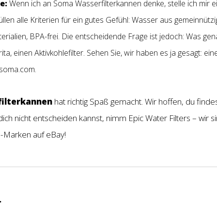
e:
Wenn ich an Soma Wasserfilterkannen denke, stelle ich mir e
rfüllen alle Kriterien für ein gutes Gefühl: Wasser aus gemeinnütz
ialien, BPA-frei. Die entscheidende Frage ist jedoch: Was genau 
a, einen Aktivkohlefilter. Sehen Sie, wir haben es ja gesagt: ei
ksoma.com.
filterkannen
hat richtig Spaß gemacht. Wir hoffen, du find
dich nicht entscheiden kannst, nimm Epic Water Filters – wir s
n-Marken auf eBay!
.