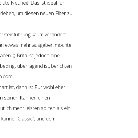
ute Neuheit! Das ist ideal für
rleben, um diesen neuen Filter zu
Markteinführung kaum verändert.
s man etwas mehr ausgeben möchte!
ten. ;) Brita ist jedoch eine
bedingt überragend ist, berichten
a.com.
rt ist, dann ist Pur wohl eher
 in seinen Kannen einen
utlich mehr leisten sollten als ein
erkanne „Classic“, und dem