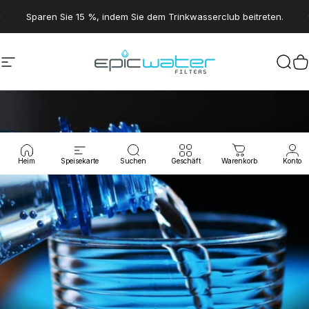
Direkt zum Inhalt
Pause Diashow
Sparen Sie 15 %, indem Sie dem Trinkwasserclub beitreten.
Seitennavigation
Epic Water Filters USA
Suc
W
Heim
Speisekarte
Suchen
Geschäft
Warenkorb
Konto