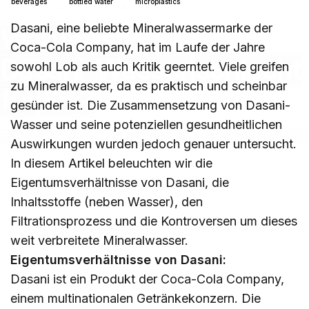
beverages
bottled water
microplastics
Dasani, eine beliebte Mineralwassermarke der
Warum
ist
Coca-Cola Company, hat im Laufe der Jahre
Dasani-Wasser
schlecht
sowohl Lob als auch Kritik geerntet. Viele greifen
zu Mineralwasser, da es praktisch und scheinbar
für
Sie?
gesünder ist. Die Zusammensetzung von Dasani-
Wasser und seine potenziellen gesundheitlichen
23. November 2023
Auswirkungen wurden jedoch genauer untersucht.
In diesem Artikel beleuchten wir die
Eigentumsverhältnisse von Dasani, die
Inhaltsstoffe (neben Wasser), den
Filtrationsprozess und die Kontroversen um dieses
weit verbreitete Mineralwasser.
Eigentumsverhältnisse von Dasani:
Dasani ist ein Produkt der Coca-Cola Company,
einem multinationalen Getränkekonzern. Die