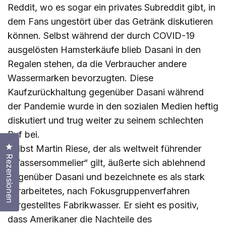
Reddit, wo es sogar ein privates Subreddit gibt, in
dem Fans ungestört über das Getränk diskutieren
können. Selbst während der durch COVID-19
ausgelösten Hamsterkäufe blieb Dasani in den
Regalen stehen, da die Verbraucher andere
Wassermarken bevorzugten. Diese
Kaufzurückhaltung gegenüber Dasani während
der Pandemie wurde in den sozialen Medien heftig
diskutiert und trug weiter zu seinem schlechten
Ruf bei.
Klicken Sie, um den Bewertungsdialog zu öffnen
Selbst Martin Riese, der als weltweit führender
Rezensionen
„Wassersommelier“ gilt, äußerte sich ablehnend
gegenüber Dasani und bezeichnete es als stark
verarbeitetes, nach Fokusgruppenverfahren
hergestelltes Fabrikwasser. Er sieht es positiv,
dass Amerikaner die Nachteile des