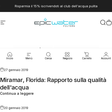
Vai direttamente ai contenuti
Metti in pausa presentazione
Risparmia il 15% iscrivendoti al club dell'acqua pulita
Navigazione del sito
Epic Water Filters USA
Cerc
C
Perdite
d'acqua
Inizio
Menù
Cerca
Negozio
Carrello
Account
27 gennaio 2019
Miramar, Florida: Rapporto sulla qualità
dell'acqua
Continua a leggere
20 gennaio 2019