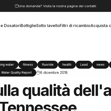
Metti in pausa presentazione
Una domanda? Visita la nostra pagina dei contatti
e Dosatori
Bottiglie
Sotto lavello
Filtri di ricambio
Acquista 
 e Dosatori
Bottiglie
Sotto lavello
Filtri di ricambio
Acquista c
king water
fitness
fluoride
health
Lead
news
6 dicembre 2018
Water Quality Report
lla
qualità
dell'
Tennessee