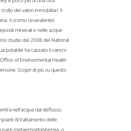
ley è poco più di una città
ollo dei valori immobiliari. Il
a. Il cromo (esavalente)
epositi minerali e nelle acque
 Uno studio del 2008 del National
ua potabile ha causato il cancro
ll'Office of Environmental Health
ersone. Scopri di più su questo
o entra nell'acqua dal deflusso
impianti di trattamento delle
o causare metaemoglobinemia, o