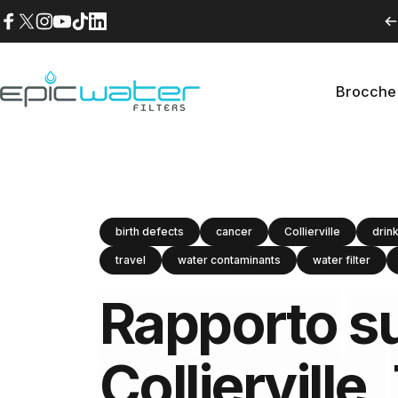
Vai direttamente ai contenuti
Facebook
X (Twitter)
Instagram
YouTube
TikTok
LinkedIn
Brocche 
Epic Water Filters USA
Brocche
birth defects
cancer
Collierville
drin
travel
water contaminants
water filter
Rapporto
su
Collierville,