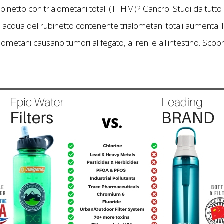
ubinetto con trialometani totali (TTHM)? Cancro. Studi da tutto i
cqua del rubinetto contenente trialometani totali aumenta il r
 trialometani causano tumori al fegato, ai reni e all'intestino. Sc