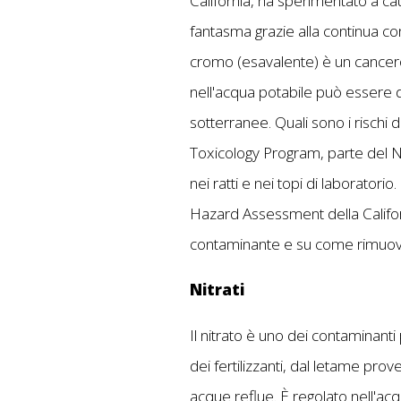
California, ha sperimentato a ca
fantasma grazie alla continua con
cromo (esavalente) è un cancer
nell'acqua potabile può essere d
sotterranee. Quali sono i rischi
Toxicology Program, parte del Nat
nei ratti e nei topi di laboratori
Hazard Assessment della Califor
contaminante e su come rimuo
Nitrati
Il nitrato è uno dei contaminanti
dei fertilizzanti, dal letame prov
acque reflue. È regolato nell'a