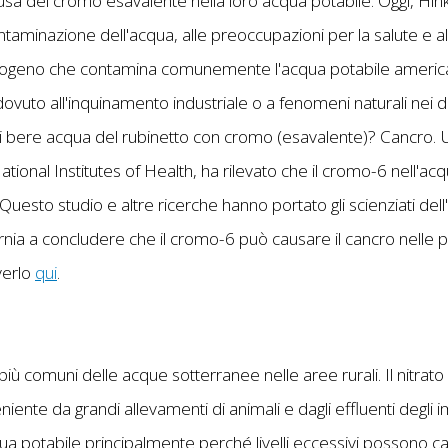
usa del cromo esavalente nella loro acqua potabile. Oggi, Hink
taminazione dell'acqua, alle preoccupazioni per la salute e al cr
ogeno che contamina comunemente l'acqua potabile american
ovuto all'inquinamento industriale o a fenomeni naturali nei d
 di bere acqua del rubinetto con cromo (esavalente)? Cancro.
ional Institutes of Health, ha rilevato che il cromo-6 nell'acq
o. Questo studio e altre ricerche hanno portato gli scienziati de
nia a concludere che il cromo-6 può causare il cancro nelle p
verlo
qui
.
 più comuni delle acque sotterranee nelle aree rurali. Il nitrat
eniente da grandi allevamenti di animali e dagli effluenti degli 
cqua potabile principalmente perché livelli eccessivi posson