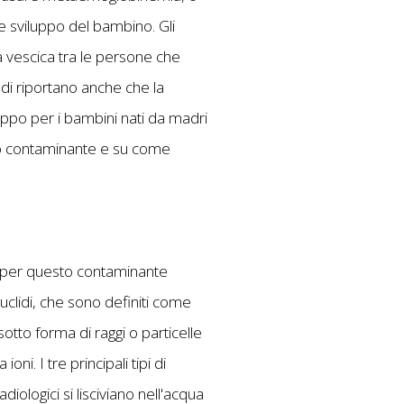
 e sviluppo del bambino. Gli
a vescica tra le persone che
udi riportano anche che la
luppo per i bambini nati da madri
to contaminante e su come
rie per questo contaminante
uclidi, che sono definiti come
sotto forma di raggi o particelle
ni. I tre principali tipi di
diologici si lisciviano nell'acqua