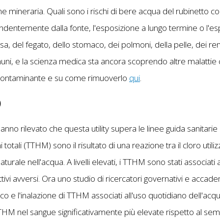
one mineraria. Quali sono i rischi di bere acqua del rubinetto c
dentemente dalla fonte, l'esposizione a lungo termine o l'es
sa, del fegato, dello stomaco, dei polmoni, della pelle, dei ren
omuni, e la scienza medica sta ancora scoprendo altre malatti
 contaminante e su come rimuoverlo
qui
.
)
hanno rilevato che questa utility supera le linee guida sanita
 totali (TTHM) sono il risultato di una reazione tra il cloro utili
urale nell'acqua. A livelli elevati, i TTHM sono stati associati a 
ttivi avversi. Ora uno studio di ricercatori governativi e accad
 e l'inalazione di TTHM associati all'uso quotidiano dell'ac
HM nel sangue significativamente più elevate rispetto al sem