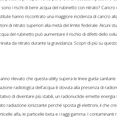
 sono i rischi di bere acqua del rubinetto con nitrato? Cancro
nstitute hanno riscontrato una maggiore incidenza di cancro all
i di nitrato superiori alla metà del limite federale. Alcuni st
qua del rubinetto può aumentare il rischio di difetti dello svi
ata da nitrato durante la gravidanza. Scopri di più su ques
hanno rilevato che questa utility supera le linee guida sanita
azione radiologica dell'acqua è dovuta alla presenza di radion
ntativo di diventare più stabili, un radionuclide emette energia 
 radiazione ionizzante perché sposta gli elettroni, il che crea io
icelle alfa, le particelle beta e i raggi gamma. I contaminanti ra