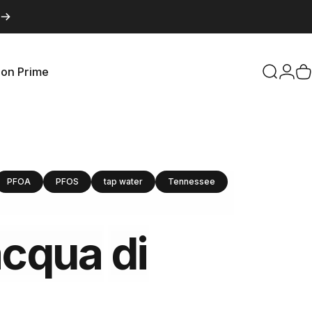
con Prime
Cerca
Acce
C
on Prime
PFOA
PFOS
tap water
Tennessee
acqua
di