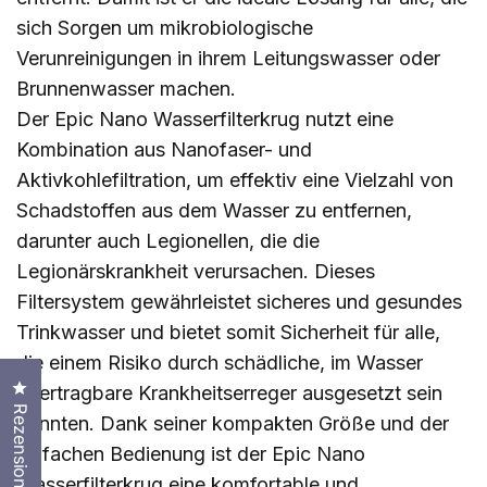
sich Sorgen um mikrobiologische
Verunreinigungen in ihrem Leitungswasser oder
Brunnenwasser machen.
Der Epic Nano Wasserfilterkrug nutzt eine
Kombination aus Nanofaser- und
Aktivkohlefiltration, um effektiv eine Vielzahl von
Schadstoffen aus dem Wasser zu entfernen,
darunter auch Legionellen, die die
Legionärskrankheit verursachen. Dieses
Filtersystem gewährleistet sicheres und gesundes
Trinkwasser und bietet somit Sicherheit für alle,
die einem Risiko durch schädliche, im Wasser
Klicken Sie, um den Bewertungsdialog zu öffnen
übertragbare Krankheitserreger ausgesetzt sein
Rezensionen
könnten. Dank seiner kompakten Größe und der
einfachen Bedienung ist der Epic Nano
Wasserfilterkrug eine komfortable und