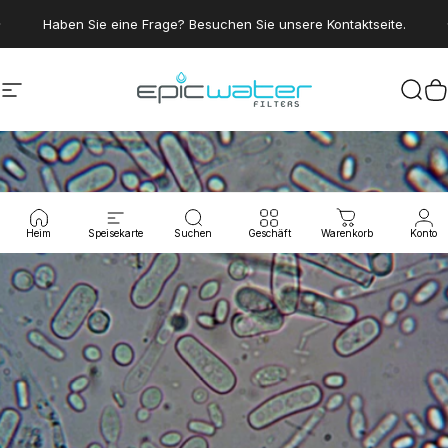
Direkt zum Inhalt
Pause Diashow
Haben Sie eine Frage? Besuchen Sie unsere Kontaktseite.
Seitennavigation
Epic Water Filters USA
Suc
W
Heim
Speisekarte
Suchen
Geschäft
Warenkorb
Konto