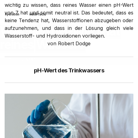
wichtig zu wissen, dass reines Wasser einen pH-Wert
von 7 hat und somit neutral ist. Das bedeutet, dass es
hydration
water facts
keine Tendenz hat, Wasserstoffionen abzugeben oder
Welchen
pH-Wert
hat
aufzunehmen, und dass in der Lösung gleich viele
Wasserstoff- und Hydroxidionen vorliegen.
reines
Wasser?
von Robert Dodge
1. Februar 2023
pH-Wert des Trinkwassers