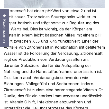
Zitronensaft hat einen pH-Wert von etwa 2 und ist
Klicken Sie, um den Bewertungsdialog zu öffnen
somit sauer. Trotz seines Säuregehalts wirkt er im
Rezensionen
Körper basisch und trägt somit zur Regulierung des
pH-Werts bei. Dies ist wichtig, da der Körper am
besten in einem leicht basischen Milieu mit einem pH-
Wert zwischen 7,35 und 7,45 funktioniert. Einer der
Vorteile von Zitronensaft in Kombination mit gefiltertem
Wasser ist die Förderung der Verdauung. Zitronensaft
regt die Produktion von Verdauungssäften an,
darunter Salzsäure, die für die Aufspaltung der
Nahrung und die Nährstoffaufnahme unerlässlich ist.
Dies kann auch Verdauungsbeschwerden wie
Blähungen, Völlegefühl und Sodbrennen lindern.
Zitronensaft ist zudem eine hervorragende Vitamin-C-
Quelle, das für ein starkes Immunsystem unerlässlich
ist. Vitamin C hilft, Infektionen abzuwehren und
unterstützt die Heilungsprozesse des Körpers.