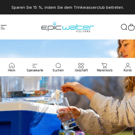
Direkt zum Inhalt
Pause Diashow
Sparen Sie 15 %, indem Sie dem Trinkwasserclub beitreten.
Seitennavigation
Epic Water Filters USA
Suc
W
Heim
Speisekarte
Suchen
Geschäft
Warenkorb
Konto