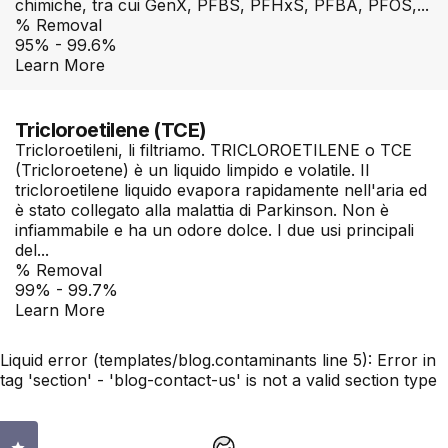
chimiche, tra cui GenX, PFBS, PFHxS, PFBA, PFOS,...
% Removal
95% - 99.6%
Learn More
Tricloroetilene (TCE)
Tricloroetileni, li filtriamo. TRICLOROETILENE o TCE
(Tricloroetene) è un liquido limpido e volatile. Il
tricloroetilene liquido evapora rapidamente nell'aria ed
è stato collegato alla malattia di Parkinson. Non è
infiammabile e ha un odore dolce. I due usi principali
del...
% Removal
99% - 99.7%
Learn More
Liquid error (templates/blog.contaminants line 5): Error in
tag 'section' - 'blog-contact-us' is not a valid section type
Clicca per aprire la finestra delle recensioni