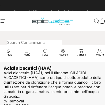
Vai direttamente ai contenuti
Metti in pausa presentazione
Risparmia il 15% iscrivendoti al club dell'acqua pulita
Navigazione del sito
Epic Water Filters USA
Cerc
C
Inizio
Menù
Cerca
Negozio
Carrello
Account
Acidi aloacetici (HAA)
Acidi aloacetici (HAA), noi li filtriamo. Gli ACIDI
ALOACETICI (HAA) sono un tipo di sottoprodotto della
disinfezione da clorazione che si forma quando il cloro
utilizzato per disinfettare l'acqua potabile reagisce con
la materia organica naturalmente presente nell'acqua.
Gli acidi...
% Removal