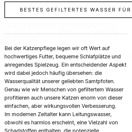
BESTES GEFILTERTES WASSER FÜR
Gefiltertes
Wasser
für
Katzen
Bei der Katzenpflege legen wir oft Wert auf
hochwertiges Futter, bequeme Schlafplätze und
27. Februar 2024
anregendes Spielzeug. Ein entscheidender Aspekt
wird dabei jedoch häufig übersehen: die
Wasserqualität unserer geliebten Samtpfoten.
Genau wie wir Menschen von gefiltertem Wasser
profitieren auch unsere Katzen enorm von dieser
einfachen, aber wirkungsvollen Verbesserung.
Im modernen Zeitalter kann Leitungswasser,
obwohl es harmlos erscheint, eine Vielzahl von
Schadstoffen enthalten, die potenzielle