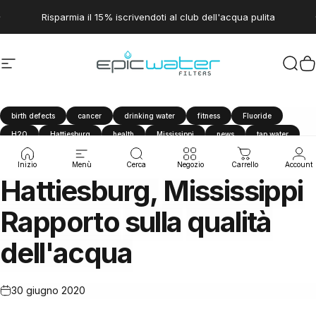
Vai direttamente ai contenuti
Metti in pausa presentazione
Risparmia il 15% iscrivendoti al club dell'acqua pulita
Navigazione del sito
Epic Water Filters USA
Cerc
C
birth defects
cancer
drinking water
fitness
Fluoride
H2O
Hattiesburg
health
Mississippi
news
tap water
travel
water filter
Water Quality Report
Inizio
Menù
Cerca
Negozio
Carrello
Account
Hattiesburg,
Mississippi
Rapporto
sulla
qualità
dell'acqua
30 giugno 2020