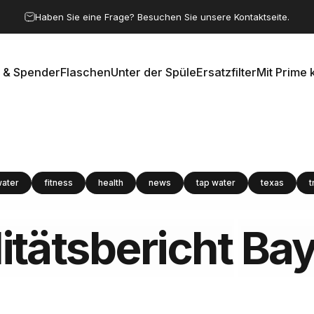
Pause Diashow
Haben Sie eine Frage? Besuchen Sie unsere Kontaktseite.
 & Spender
Flaschen
Unter der Spüle
Ersatzfilter
Mit Prime 
e & Spender
Flaschen
Unter der Spüle
Ersatzfilter
Mit Prime k
water
fitness
health
news
tap water
texas
t
tätsbericht
Bay