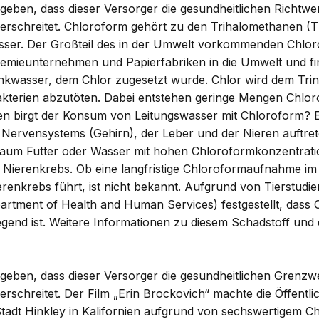
eben, dass dieser Versorger die gesundheitlichen Richtwer
erschreitet. Chloroform gehört zu den Trihalomethanen (T
asser. Der Großteil des in der Umwelt vorkommenden Chlo
Chemieunternehmen und Papierfabriken in die Umwelt und f
inkwasser, dem Chlor zugesetzt wurde. Chlor wird dem Tri
kterien abzutöten. Dabei entstehen geringe Mengen Chlo
en birgt der Konsum von Leitungswasser mit Chloroform? 
Nervensystems (Gehirn), der Leber und der Nieren auftret
traum Futter oder Wasser mit hohen Chloroformkonzentrat
d Nierenkrebs. Ob eine langfristige Chloroformaufnahme i
enkrebs führt, ist nicht bekannt. Aufgrund von Tierstudi
artment of Health and Human Services) festgestellt, dass
egend ist. Weitere Informationen zu diesem Schadstoff und
eben, dass dieser Versorger die gesundheitlichen Grenzwe
rschreitet. Der Film „Erin Brockovich“ machte die Öffentlic
Stadt Hinkley in Kalifornien aufgrund von sechswertigem C