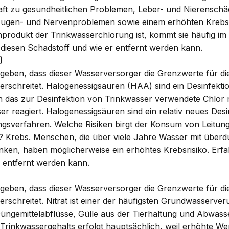
t zu gesundheitlichen Problemen, Leber- und Nierenschä
ugen- und Nervenproblemen sowie einem erhöhten Krebsr
nprodukt der Trinkwasserchlorung ist, kommt sie häufig 
iesen Schadstoff und wie er entfernt werden kann.
)
eben, dass dieser Wasserversorger die Grenzwerte für di
erschreitet. Halogenessigsäuren (HAA) sind ein Desinfekt
n das zur Desinfektion von Trinkwasser verwendete Chlor
er reagiert. Halogenessigsäuren sind ein relativ neues De
gsverfahren. Welche Risiken birgt der Konsum von Leitun
Krebs. Menschen, die über viele Jahre Wasser mit überdu
nken, haben möglicherweise ein erhöhtes Krebsrisiko. Erf
r entfernt werden kann.
eben, dass dieser Wasserversorger die Grenzwerte für di
rschreitet. Nitrat ist einer der häufigsten Grundwasserveru
Düngemittelabflüsse, Gülle aus der Tierhaltung und Abwass
 Trinkwassergehalts erfolgt hauptsächlich, weil erhöhte W