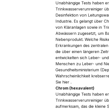
Unabhängige Tests haben erg
Trinkwasserverunreiniger üb
Desinfektion von Leitungsw
Industrie. Es gelangt über 
von Kläranlagen sowie in Tr
Abwässern zugesetzt, um Ba
Nebenprodukt. Welche Risik
Erkrankungen des zentralen 
die über einen längeren Zei
entwickelten sich Leber- un
Menschen zu Leber- und Nier
Gesundheitsministerium (Dep
Wahrscheinlichkeit krebserr
Sie
hier
.
Chrom (hexavalent)
Unabhängige Tests haben erg
Trinkwasserverunreiniger übe
aufmerksam, das die kleine 