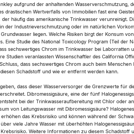
 Hinkley aufgrund der anhaltenden Wasserverschmutzung, 
 drastischen Wertverfalls von Immobilien fast eine Geiste
f, der häufig das amerikanische Trinkwasser verunreinigt. 
in der Industrieverschmutzung oder im natürlichen Vorko
Grundwasser liegen. Welche Risiken birgt der Konsum von
Eine Studie des National Toxicology Program (Teil der Nat
ass sechswertiges Chrom im Trinkwasser bei Laborratten
re Studien veranlassten Wissenschaftler des California Off
Schluss, dass sechswertiges Chrom auch beim Menschen 
iesen Schadstoff und wie er entfernt werden kann.
eben, dass dieser Wasserversorger die Grenzwerte für di
erschreitet. Dibromessigsäure, eine der fünf Halogenessig
entsteht bei der Trinkwasseraufbereitung mit Chlor oder an
onsum von Leitungswasser mit Dibromessigsäure? Halogene
 erhöhen das Krebsrisiko und können während der Schwa
 über viele Jahre Wasser mit überhöhten Halogenessigsäu
 Krebsrisiko. Weitere Informationen zu diesem Schadstoff