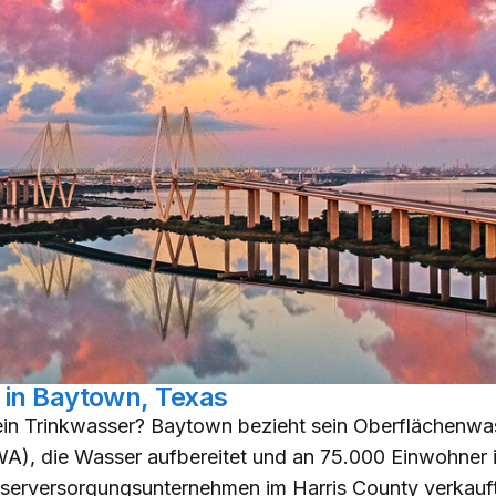
 in Baytown, Texas
in Trinkwasser? Baytown bezieht sein Oberflächenwa
A), die Wasser aufbereitet und an 75.000 Einwohner 
erversorgungsunternehmen im Harris County verkauft