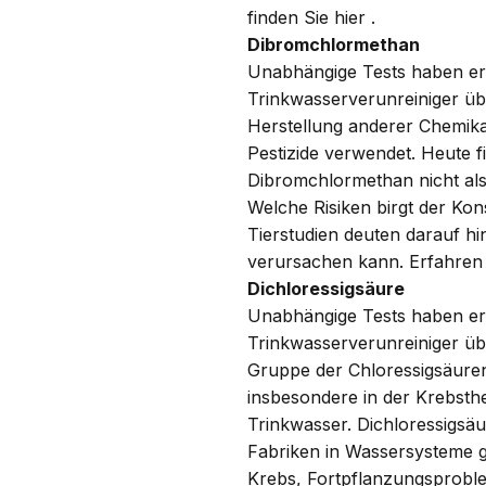
finden Sie
hier
.
Dibromchlormethan
Unabhängige Tests haben er
Trinkwasserverunreiniger üb
Herstellung anderer Chemikal
Pestizide verwendet. Heute
Dibromchlormethan nicht als 
Welche Risiken birgt der K
Tierstudien deuten darauf h
verursachen kann. Erfahren
Dichloressigsäure
Unabhängige Tests haben er
Trinkwasserverunreiniger übe
Gruppe der Chloressigsäuren.
insbesondere in der Krebsth
Trinkwasser. Dichloressigs
Fabriken in Wassersysteme g
Krebs, Fortpflanzungsproble