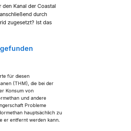
r den
Kanal der Coastal
d anschließend durch
id zugesetzt? Ist das
 gefunden
te für diesen
anen (THM), die bei der
 der Konsum von
ormethan und andere
ngerschaft Probleme
lormethan hauptsächlich zu
e er entfernt werden kann.