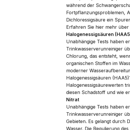
während der Schwangerschaf
Fortpflanzungsproblemen, A
Dichloressigsäure ein Spure
Erfahren Sie
hier
mehr über d
Halogenessigsäuren (HAA5
Unabhängige Tests haben erg
Trinkwasserverunreiniger üb
Chlorung, das entsteht, wen
organischen Stoffen im Wass
moderner Wasseraufbereitun
Halogenessigsäuren (HAA5)? 
Halogenessigsäurewerten tri
diesen Schadstoff und wie e
Nitrat
Unabhängige Tests haben erg
Trinkwasserverunreiniger übe
Gebieten. Es gelangt durch 
Wasser. Die Regulierung des