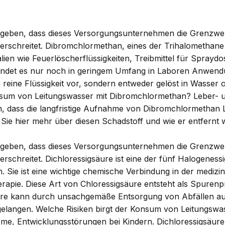
geben, dass dieses Versorgungsunternehmen die Grenzwer
erschreitet. Dibromchlormethan, eines der Trihalomethan
ien wie Feuerlöscherflüssigkeiten, Treibmittel für Spraydos
 findet es nur noch in geringem Umfang in Laboren Anwen
reine Flüssigkeit vor, sondern entweder gelöst in Wasser od
onsum von Leitungswasser mit Dibromchlormethan? Leber- 
in, dass die langfristige Aufnahme von Dibromchlormethan
 Sie
hier
mehr über diesen Schadstoff und wie er entfernt 
geben, dass dieses Versorgungsunternehmen die Grenzwer
rschreitet. Dichloressigsäure ist eine der fünf Halogenes
 Sie ist eine wichtige chemische Verbindung in der medizi
erapie. Diese Art von Chloressigsäure entsteht als Spuren
äure kann durch unsachgemäße Entsorgung von Abfällen a
elangen. Welche Risiken birgt der Konsum von Leitungswas
me, Entwicklungsstörungen bei Kindern. Dichloressigsäur