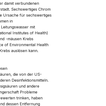
der damit verbundenen
rstadt. Sechswertiges Chrom
Die Ursache für sechswertiges
mmen in
 Leitungswasser mit
ional Institutes of Health)
 und -mäusen Krebs
ice of Environmental Health
Krebs auslösen kann.
esen
säuren, die von der US-
deren Desinfektionsmitteln.
ssigsäuren und andere
ngerschaft Probleme
rewerten trinken, haben
 und dessen Entfernung