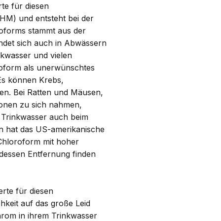
te für diesen
HM) und entsteht bei der
roforms stammt aus der
indet sich auch in Abwässern
nkwasser und vielen
roform als unerwünschtes
Es können Krebs,
en. Bei Ratten und Mäusen,
ionen zu sich nahmen,
m Trinkwasser auch beim
en hat das US-amerikanische
 Chloroform mit hoher
 dessen Entfernung finden
rte für diesen
hkeit auf das große Leid
hrom in ihrem Trinkwasser