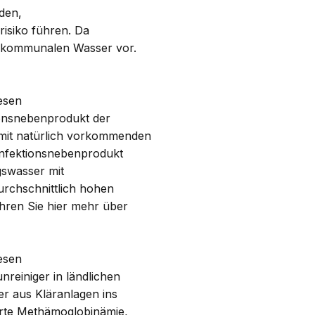
den,
isiko führen. Da
im kommunalen Wasser vor.
esen
ionsnebenprodukt der
 mit natürlich vorkommenden
sinfektionsnebenprodukt
gswasser mit
rchschnittlich hohen
ahren Sie
hier
mehr über
esen
nreiniger in ländlichen
er aus Kläranlagen ins
erte Methämoglobinämie,