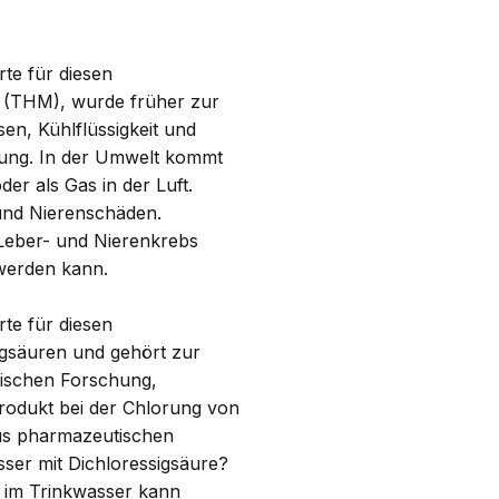
te für diesen
e (THM), wurde früher zur
en, Kühlflüssigkeit und
dung. In der Umwelt kommt
er als Gas in der Luft.
und Nierenschäden.
 Leber- und Nierenkrebs
werden kann.
te für diesen
sigsäuren und gehört zur
nischen Forschung,
produkt bei der Chlorung von
us pharmazeutischen
ser mit Dichloressigsäure?
e im Trinkwasser kann