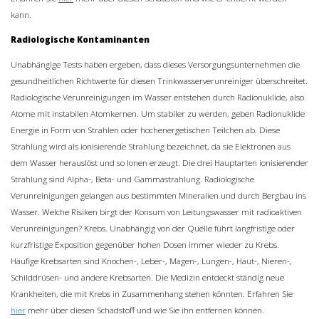
kann.
Radiologische Kontaminanten
Unabhängige Tests haben ergeben, dass dieses Versorgungsunternehmen die
gesundheitlichen Richtwerte für diesen Trinkwasserverunreiniger überschreitet.
Radiologische Verunreinigungen im Wasser entstehen durch Radionuklide, also
Atome mit instabilen Atomkernen. Um stabiler zu werden, geben Radionuklide
Energie in Form von Strahlen oder hochenergetischen Teilchen ab. Diese
Strahlung wird als ionisierende Strahlung bezeichnet, da sie Elektronen aus
dem Wasser herauslöst und so Ionen erzeugt. Die drei Hauptarten ionisierender
Strahlung sind Alpha-, Beta- und Gammastrahlung. Radiologische
Verunreinigungen gelangen aus bestimmten Mineralien und durch Bergbau ins
Wasser. Welche Risiken birgt der Konsum von Leitungswasser mit radioaktiven
Verunreinigungen? Krebs. Unabhängig von der Quelle führt langfristige oder
kurzfristige Exposition gegenüber hohen Dosen immer wieder zu Krebs.
Häufige Krebsarten sind Knochen-, Leber-, Magen-, Lungen-, Haut-, Nieren-,
Schilddrüsen- und andere Krebsarten. Die Medizin entdeckt ständig neue
Krankheiten, die mit Krebs in Zusammenhang stehen könnten. Erfahren Sie
hier
mehr über diesen Schadstoff und wie Sie ihn entfernen können.