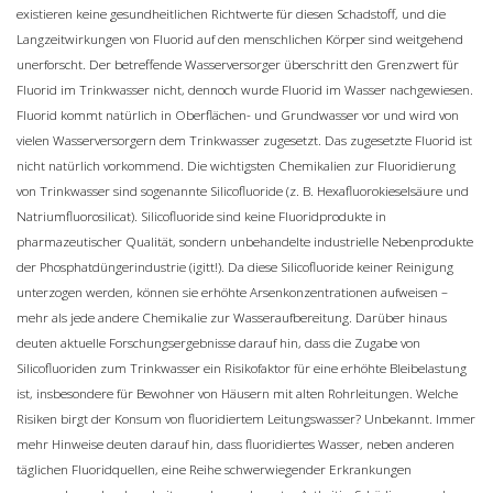
existieren keine gesundheitlichen Richtwerte für diesen Schadstoff, und die
Langzeitwirkungen von Fluorid auf den menschlichen Körper sind weitgehend
unerforscht. Der betreffende Wasserversorger überschritt den Grenzwert für
Fluorid im Trinkwasser nicht, dennoch wurde Fluorid im Wasser nachgewiesen.
Fluorid kommt natürlich in Oberflächen- und Grundwasser vor und wird von
vielen Wasserversorgern dem Trinkwasser zugesetzt. Das zugesetzte Fluorid ist
nicht natürlich vorkommend. Die wichtigsten Chemikalien zur Fluoridierung
von Trinkwasser sind sogenannte Silicofluoride (z. B. Hexafluorokieselsäure und
Natriumfluorosilicat). Silicofluoride sind keine Fluoridprodukte in
pharmazeutischer Qualität, sondern unbehandelte industrielle Nebenprodukte
der Phosphatdüngerindustrie (igitt!). Da diese Silicofluoride keiner Reinigung
unterzogen werden, können sie erhöhte Arsenkonzentrationen aufweisen –
mehr als jede andere Chemikalie zur Wasseraufbereitung. Darüber hinaus
deuten aktuelle Forschungsergebnisse darauf hin, dass die Zugabe von
Silicofluoriden zum Trinkwasser ein Risikofaktor für eine erhöhte Bleibelastung
ist, insbesondere für Bewohner von Häusern mit alten Rohrleitungen. Welche
Risiken birgt der Konsum von fluoridiertem Leitungswasser? Unbekannt. Immer
mehr Hinweise deuten darauf hin, dass fluoridiertes Wasser, neben anderen
täglichen Fluoridquellen, eine Reihe schwerwiegender Erkrankungen