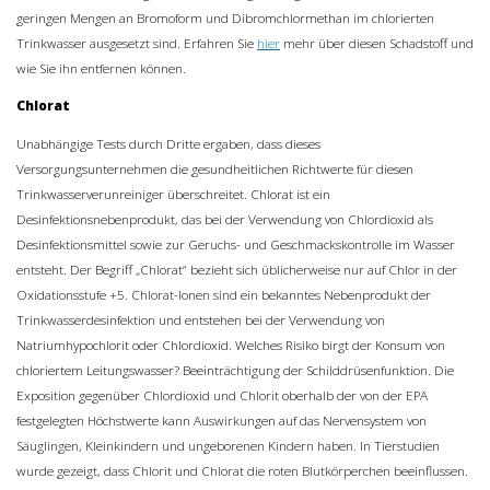
geringen Mengen an Bromoform und Dibromchlormethan im chlorierten
Trinkwasser ausgesetzt sind. Erfahren Sie
hier
mehr über diesen Schadstoff und
wie Sie ihn entfernen können.
Chlorat
Unabhängige Tests durch Dritte ergaben, dass dieses
Versorgungsunternehmen die gesundheitlichen Richtwerte für diesen
Trinkwasserverunreiniger überschreitet. Chlorat ist ein
Desinfektionsnebenprodukt, das bei der Verwendung von Chlordioxid als
Desinfektionsmittel sowie zur Geruchs- und Geschmackskontrolle im Wasser
entsteht. Der Begriff „Chlorat“ bezieht sich üblicherweise nur auf Chlor in der
Oxidationsstufe +5. Chlorat-Ionen sind ein bekanntes Nebenprodukt der
Trinkwasserdesinfektion und entstehen bei der Verwendung von
Natriumhypochlorit oder Chlordioxid. Welches Risiko birgt der Konsum von
chloriertem Leitungswasser? Beeinträchtigung der Schilddrüsenfunktion. Die
Exposition gegenüber Chlordioxid und Chlorit oberhalb der von der EPA
festgelegten Höchstwerte kann Auswirkungen auf das Nervensystem von
Säuglingen, Kleinkindern und ungeborenen Kindern haben. In Tierstudien
wurde gezeigt, dass Chlorit und Chlorat die roten Blutkörperchen beeinflussen.