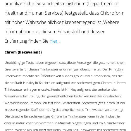
amerikanische Gesundheitsministerium (Department of
Health and Human Services) festgestellt, dass Chloroform
mit hoher Wahrscheinlichkeit krebserregend ist. Weitere
Informationen zu diesem Schadstoff und dessen
Entfernung finden Sie
hier
.
Chrom (hexavalent)
Unabhängige Tests haben ergeben, dass dieser Versorger die gesundheitlichen
Grenzwerte für diesen Trinkwasserverunreiniger überschreitet. Der Film „Erin
Brockovich“ machte die Öffentlichkeit auf das große Leid aufmerksam, das die
kleine Stadt Hinkley in Kalifornien aufgrund von sechswertigem Chrom in ihrem
Trinkwasser ertragen musste. Heute ist Hinkley aufgrund der anhaltenden
Wasserverschmutzung, der gesundheitlichen Bedenken und des drastischen
Wertverfalls von Immobilien fast eine Geisterstadt. Sechswertiges Chrom ist ein
krebserregender Stoff, der häufig das amerikanische Trinkwasser verunreinigt.
Die Ursache für sechswertiges Chrom im Trinkwasser kann in der Industrie
oder in natürlichen Vorkommen in Mineralablagerungen und im Grundwasser
liegen. Welche Risiken birgt der Konsum von Leitungswasser mit sechswertigem