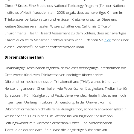
Chrom? Krebs. Eine Studie des National Toxicology Program (Teil der National
Institutes of Health) aus dem Jahr 2008 ergab, dass sechswertiges Chrom im
Trinkwasser bei Laborratten und -mäusen Krebs verursachte. Diese und
weitere Studien veranlassten Wissenschaftler des California Office of
Environmental Health Hazard Assessment zu dem Schluss, dass sechswertiges
Chrom auch beim Menschen Krebs auslösen kann. Erfahren Sie
hier
mehr über
diesen Schadstoff und wie er entfernt werden kann.
Dibromchlormethan
Unabhängige Tests haben ergeben, dass dieses Versorgungsunternehmen die
Grenzwerte für diesen Trinkwasserverunreiniger überschreitet.
Dibromchlormethan, eines der Trihalomethane (THM), wurde früher zur
Herstellung anderer Chemikalien wie Feuerlöscherflüssigkeiten, Treibmittel für
Spraydosen, Kühlflüssigkeit und Pestizide verwendet. Heute findet es nur noch
in geringem Umfang in Laboren Anwendung. In der Umwelt kommt
Dibromchlormethan nicht als reine Flüssigkeit vor, sondern entweder gelöst in
Wasser oder als Gas in der Luft. Welche Risiken birgt der Konsum von
Leitungswasser mit Dibromchlormethan? Leber- und Nierenschäden.
Tierstudien deuten darauf hin, dass die langfristige Aufnahme von