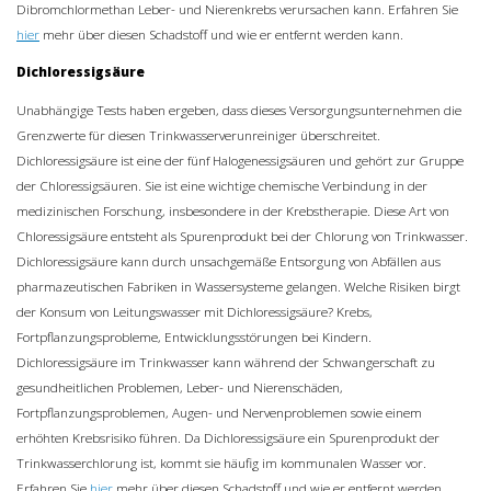
Dibromchlormethan Leber- und Nierenkrebs verursachen kann. Erfahren Sie
hier
mehr über diesen Schadstoff und wie er entfernt werden kann.
Dichloressigsäure
Unabhängige Tests haben ergeben, dass dieses Versorgungsunternehmen die
Grenzwerte für diesen Trinkwasserverunreiniger überschreitet.
Dichloressigsäure ist eine der fünf Halogenessigsäuren und gehört zur Gruppe
der Chloressigsäuren. Sie ist eine wichtige chemische Verbindung in der
medizinischen Forschung, insbesondere in der Krebstherapie. Diese Art von
Chloressigsäure entsteht als Spurenprodukt bei der Chlorung von Trinkwasser.
Dichloressigsäure kann durch unsachgemäße Entsorgung von Abfällen aus
pharmazeutischen Fabriken in Wassersysteme gelangen. Welche Risiken birgt
der Konsum von Leitungswasser mit Dichloressigsäure? Krebs,
Fortpflanzungsprobleme, Entwicklungsstörungen bei Kindern.
Dichloressigsäure im Trinkwasser kann während der Schwangerschaft zu
gesundheitlichen Problemen, Leber- und Nierenschäden,
Fortpflanzungsproblemen, Augen- und Nervenproblemen sowie einem
erhöhten Krebsrisiko führen. Da Dichloressigsäure ein Spurenprodukt der
Trinkwasserchlorung ist, kommt sie häufig im kommunalen Wasser vor.
Erfahren Sie
hier
mehr über diesen Schadstoff und wie er entfernt werden