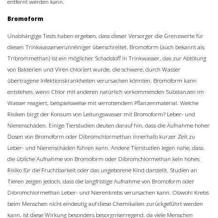
entfernt werden kann.
Bromoform
Unabhängige Tests haben ergeben, dass dieser Versorger die Grenzwerte für
diesen Trinkwasserverunreiniger überschreitet. Bromoform (auch bekannt als
Tribrommethan) ist ein möglicher Schadstoff in Trinkwasser, das zur Abtötung
von Bakterien und Viren chloriert wurde, die schwere, durch Wasser
übertragene Infektionskrankheiten verursachen könnten. Bromoform kann
entstehen, wenn Chlor mit anderen natürlich vorkommenden Substanzen im
Wasser reagiert, beispielsweise mit verrottendem Pflanzenmaterial. Welche
Risiken birgt der Konsum von Leitungswasser mit Bromoform? Leber- und
Nierenschäden. Einige Tierstudien deuten darauf hin, dass die Aufnahme hoher
Dosen von Bromoform oder Dibromchlormethan innerhalb kurzer Zeit zu
Leber- und Nierenschäden führen kann. Andere Tierstudien legen nahe, dass
die übliche Aufnahme von Bromoform oder Dibromchlormethan kein hohes
Risiko für die Fruchtbarkeit oder das ungeborene Kind darstellt. Studien an
Tieren zeigen jedoch, dass die langfristige Aufnahme von Bromoform oder
Dibromchlormethan Leber- und Nierenkrebs verursachen kann. Obwohl Krebs
beim Menschen nicht eindeutig auf diese Chemikalien zurückgeführt werden
kann, ist diese Wirkung besonders besorgniserregend, da viele Menschen