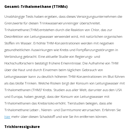
Gesamt-Trihalomethane (TTHMs)
Unabhängige Tests haben ergeben, dass dieses Versorgungsunternehmen die
Grenzwerte für diesen Trinkwasserverunreiniger überschreitet.
Trihalomethane (THM) entstehen durch die Reaktion von Chlor, das zur
Desinfektion von Leitungswasser verwendet wird, mit natürlichen organischen
Stoffen im Wasser. Erhöhte THM-Konzentrationen werden mit negativen
gesundheitlichen Auswirkungen wie Krebs und Fortpflanzungsstörungen in
Verbindung gebracht. Eine aktuelle Studie von Regierungs- und
Hochschulforschern bestätigt frühere Erkenntnisse: Die Aufnahme von THM
über die Haut und durch Einatmen beim täglichen Gebrauch von
Leitungswasser kann zu deutlich höheren THM-Konzentrationen im Blut führen
als das bloße Trinken. Welche Risiken birgt der Konsum von Leitungswasser mit
Trihalomethanen (THM)? Krebs. Studien aus aller Welt, darunter aus den USA
und Europa, haben gezeigt, dass der Konsum von Leitungswasser mit
Trihalomethanen das Krebsrisiko erhöht. Tierstudien belegen, dass alle
Trihalomethane Leber-, Nieren- und Darmtumore verursachen. Erfahren Sie
hier
mehr über diesen Schadstoff und wie Sie ihn entfernen können.
Trichloressigsäure