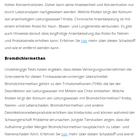
hohen Konzentrationen. Daher kann seine Anwesenheit und Konzentration nur
durch Laboranalysen nachgewiesen werden. Welche Risiken birgt der Konsum
von arsenhaltigem Leitungswasser? Krebs. Chronische Arsenbelastung ist mit
einem erhöhten Risiko für Haut-, Blasen- und Lungenkrebs verbunden. Es gibt
auch Hinweise darauf, dass langfristige Arsenbelastung das Risiko für Nieren-
und Prostatakrebs erhöhen kann. Erfahren Sie
hier
mehr über diesen Schadstoff
und wie er entfernt werden kann.
Bromdichlormethan
Unabhängige Tests haben ergeben, dass dieses Versorgungsunternehmen die
Grenzwerte für diesen Trinkwasserverunreiniger überschreitet.
Bromdichlormethan gehört zu den Trihalomethanen (THM), die bei der
Desinfektion von Leitungswasser mit Mitteln wie Chlor entstehen. Welche
Risiken birgt der Konsum von Leitungswasser mit Bromdichlormethan? Krebs,
Nieren- und Leberschäden. Bromdichlormethan und andere
Desinfektionsnebenprodukte erhöhen das Krebsrisiko und können während der
Schwangerschaft Probleme verursachen. Jüngste Tierstudien zeigen, dass die
Aufnahme großer Mengen Bromdichlormethan hauptsächlich zu Leber- und
Nierenschäden führt. Erfahren Sie
hier
mehr über diesen Schadstoff und wie er