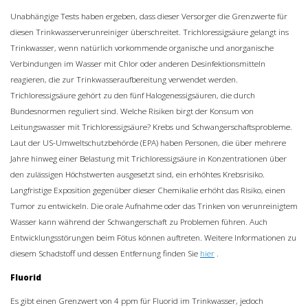
Unabhängige Tests haben ergeben, dass dieser Versorger die Grenzwerte für
diesen Trinkwasserverunreiniger überschreitet. Trichloressigsäure gelangt ins
Trinkwasser, wenn natürlich vorkommende organische und anorganische
Verbindungen im Wasser mit Chlor oder anderen Desinfektionsmitteln
reagieren, die zur Trinkwasseraufbereitung verwendet werden.
Trichloressigsäure gehört zu den fünf Halogenessigsäuren, die durch
Bundesnormen reguliert sind. Welche Risiken birgt der Konsum von
Leitungswasser mit Trichloressigsäure? Krebs und Schwangerschaftsprobleme.
Laut der US-Umweltschutzbehörde (EPA) haben Personen, die über mehrere
Jahre hinweg einer Belastung mit Trichloressigsäure in Konzentrationen über
den zulässigen Höchstwerten ausgesetzt sind, ein erhöhtes Krebsrisiko.
Langfristige Exposition gegenüber dieser Chemikalie erhöht das Risiko, einen
Tumor zu entwickeln. Die orale Aufnahme oder das Trinken von verunreinigtem
Wasser kann während der Schwangerschaft zu Problemen führen. Auch
Entwicklungsstörungen beim Fötus können auftreten. Weitere Informationen zu
diesem Schadstoff und dessen Entfernung finden Sie
hier
.
Fluorid
Es gibt einen Grenzwert von 4 ppm für Fluorid im Trinkwasser, jedoch