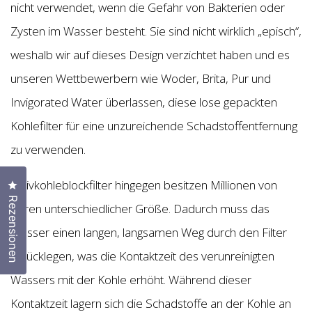
nicht verwendet, wenn die Gefahr von Bakterien oder
Zysten im Wasser besteht. Sie sind nicht wirklich „episch“,
weshalb wir auf dieses Design verzichtet haben und es
unseren Wettbewerbern wie Woder, Brita, Pur und
Invigorated Water überlassen, diese lose gepackten
Kohlefilter für eine unzureichende Schadstoffentfernung
zu verwenden.
Aktivkohleblockfilter hingegen besitzen Millionen von
Klicken Sie, um den Bewertungsdialog zu öffnen
Rezensionen
Poren unterschiedlicher Größe. Dadurch muss das
Wasser einen langen, langsamen Weg durch den Filter
zurücklegen, was die Kontaktzeit des verunreinigten
Wassers mit der Kohle erhöht. Während dieser
Kontaktzeit lagern sich die Schadstoffe an der Kohle an