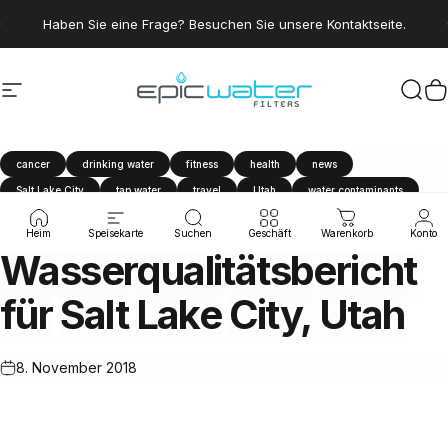
Direkt zum Inhalt
Pause Diashow
Sparen Sie 15 %, indem Sie dem Trinkwasserclub beitreten.
Seitennavigation
Epic Water Filters USA
Suc
W
cancer
drinking water
fitness
health
news
Salt Lake City
tap water
travel
Utah
water contaminants
water filter
Water Quality Report
Heim
Speisekarte
Suchen
Geschäft
Warenkorb
Konto
Wasserqualitätsbericht
für
Salt
Lake
City,
Utah
8. November 2018