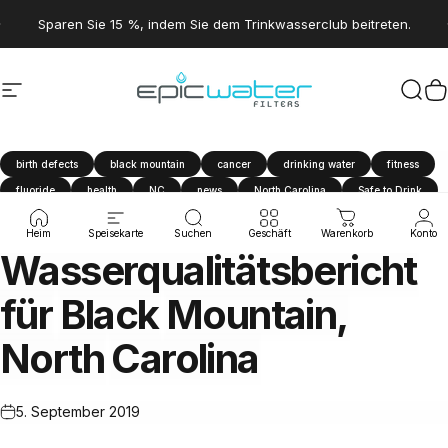
Direkt zum Inhalt
Pause Diashow
Sparen Sie 15 %, indem Sie dem Trinkwasserclub beitreten.
Seitennavigation
Epic Water Filters USA
Suc
W
birth defects
black mountain
cancer
drinking water
fitness
fluoride
health
NC
news
North Carolina
Safe to Drink
tap water
travel
water filter
Water Quality Report
Heim
Speisekarte
Suchen
Geschäft
Warenkorb
Konto
Wasserqualitätsbericht
für
Black
Mountain,
North
Carolina
5. September 2019