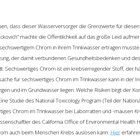
n, dass dieser Wasserversorger die Grenzwerte für diesen 
ockovich“ machte die Öffentlichkeit auf das große Leid aufmer
 sechswertigem Chrom in ihrem Trinkwasser ertragen musste.
ng, der damit verbundenen Gesundheitsbedenken und des d
dt. Sechswertiges Chrom ist ein krebserregender Stoff, der h
rsache für sechswertiges Chrom im Trinkwasser kann in der Ind
en und im Grundwasser liegen. Welche Risiken birgt der Ko
e Studie des National Toxicology Program (Teil der National
tiges Chrom im Trinkwasser bei Laborratten und -mäusen Kr
issenschaftler des California Office of Environmental Healt
hrom auch beim Menschen Krebs auslösen kann.
Hier
erfahre