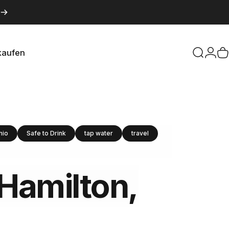
kaufen
Suche
Logi
W
aufen
hio
Safe to Drink
tap water
travel
Hamilton,