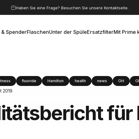
Pause Diashow
Haben Sie eine Frage? Besuchen Sie unsere Kontaktseite.
 & Spender
Flaschen
Unter der Spüle
Ersatzfilter
Mit Prime 
e & Spender
Flaschen
Unter der Spüle
Ersatzfilter
Mit Prime k
itness
fluoride
Hamilton
health
news
OH
O
t 2019
tätsbericht
für