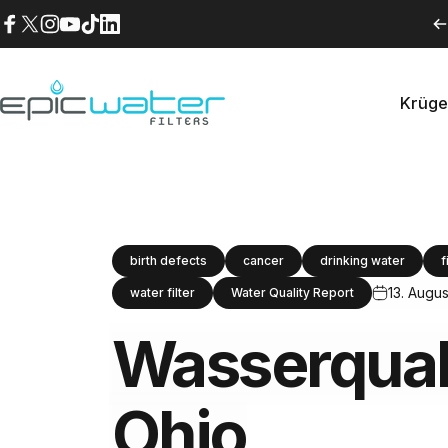
Direkt zum Inhalt
Facebook
X (Twitter)
Instagram
YouTube
TikTok
LinkedIn
Krüge
Epic Water Filters USA
Krüg
birth defects
cancer
drinking water
f
13. Augus
water filter
Water Quality Report
Wasserquali
Ohio