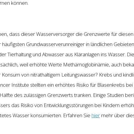
ernen können.
n, dass dieser Wasserversorger die Grenzwerte für diesen 
der häufigsten Grundwasserverunreiniger in ländlichen Gebieten
der Tierhaltung und Abwasser aus Kläranlagen ins Wasser. Di
tsächlich, weil erhöhte Werte Methämoglobinämie, auch bekan
r Konsum von nitrathaltigem Leitungswasser? Krebs und kindli
cer Institute stellten ein erhöhtes Risiko für Blasenkrebs be
Hälfte des zulässigen Grenzwerts tranken. Einige Studien be
ssers das Risiko von Entwicklungsstörungen bei Kindern erh
stetes Wasser konsumierten. Erfahren Sie
hier
mehr über dies