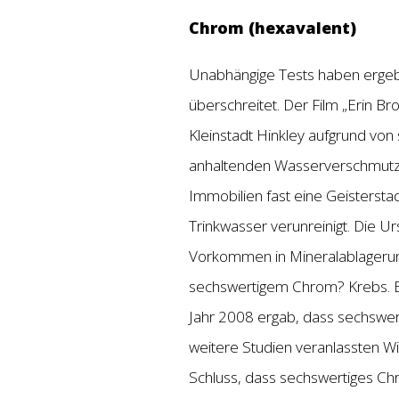
Chrom (hexavalent)
Unabhängige Tests haben ergebe
überschreitet. Der Film „Erin Br
Kleinstadt Hinkley aufgrund von
anhaltenden Wasserverschmutzu
Immobilien fast eine Geistersta
Trinkwasser verunreinigt. Die U
Vorkommen in Mineralablagerung
sechswertigem Chrom? Krebs. Ein
Jahr 2008 ergab, dass sechswer
weitere Studien veranlassten W
Schluss, dass sechswertiges C