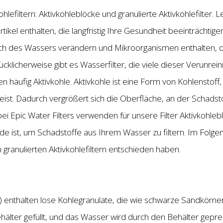
ohlefiltern: Aktivkohleblöcke und granulierte Aktivkohlefilter.
rtikel enthalten, die langfristig Ihre Gesundheit beeinträchtig
 des Wassers verändern und Mikroorganismen enthalten, di
cklicherweise gibt es Wasserfilter, die viele dieser Verunr
n häufig Aktivkohle. Aktivkohle ist eine Form von Kohlenstoff, 
weist. Dadurch vergrößert sich die Oberfläche, an der Schads
 Epic Water Filters verwenden für unsere Filter Aktivkohleb
de ist, um Schadstoffe aus Ihrem Wasser zu filtern. Im Folge
n granulierten Aktivkohlefiltern entschieden haben.
AC) enthalten lose Kohlegranulate, die wie schwarze Sandkör
älter gefüllt, und das Wasser wird durch den Behälter gepre