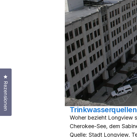
Klicken Sie, um den Bewertungsdialog zu öffnen
Rezensionen
Trinkwasserquellen
Woher bezieht Longview s
Cherokee-See, dem Sabine
Quelle: Stadt Longview, T