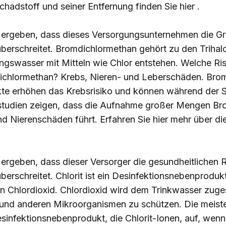
chadstoff und seiner Entfernung finden Sie
hier
.
ergeben, dass dieses Versorgungsunternehmen die Gr
überschreitet. Bromdichlormethan gehört zu den Triha
ungswasser mit Mitteln wie Chlor entstehen. Welche Ri
ichlormethan? Krebs, Nieren- und Leberschäden. Bro
te erhöhen das Krebsrisiko und können während der
rstudien zeigen, dass die Aufnahme großer Mengen B
nd Nierenschäden führt. Erfahren Sie
hier
mehr über die
rgeben, dass dieser Versorger die gesundheitlichen R
berschreitet. Chlorit ist ein Desinfektionsnebenprodu
von Chlordioxid. Chlordioxid wird dem Trinkwasser zug
n und anderen Mikroorganismen zu schützen. Die mei
infektionsnebenprodukt, die Chlorit-Ionen, auf, wenn 