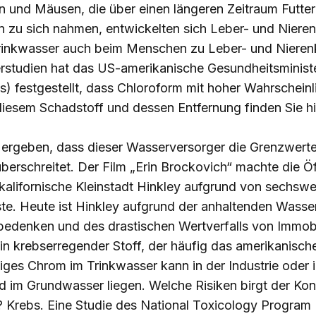
en und Mäusen, die über einen längeren Zeitraum Futte
 zu sich nahmen, entwickelten sich Leber- und Nierenk
nkwasser auch beim Menschen zu Leber- und Nierenkre
rstudien hat das US-amerikanische Gesundheitsminist
 festgestellt, dass Chloroform mit hoher Wahrscheinli
diesem Schadstoff und dessen Entfernung finden Sie
h
ergeben, dass dieser Wasserversorger die Grenzwerte
berschreitet. Der Film „Erin Brockovich“ machte die Öf
kalifornische Kleinstadt Hinkley aufgrund von sechsw
te. Heute ist Hinkley aufgrund der anhaltenden Wass
denken und des drastischen Wertverfalls von Immobili
n krebserregender Stoff, der häufig das amerikanische
iges Chrom im Trinkwasser kann in der Industrie oder
d im Grundwasser liegen. Welche Risiken birgt der K
rebs. Eine Studie des National Toxicology Program (T