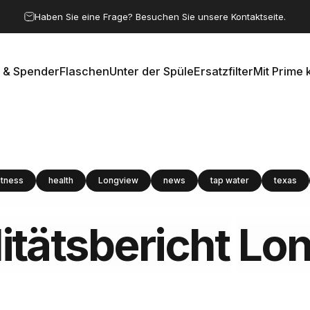
Pause Diashow
Haben Sie eine Frage? Besuchen Sie unsere Kontaktseite.
 & Spender
Flaschen
Unter der Spüle
Ersatzfilter
Mit Prime 
e & Spender
Flaschen
Unter der Spüle
Ersatzfilter
Mit Prime k
itness
health
Longview
news
tap water
texas
tätsbericht
Lon