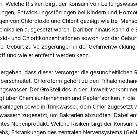
n. Welche Risiken birgt der Konsum von Leitungswasser
ungen, Entwicklungsstörungen bei Kindern und Hormon
en von Chlordioxid und Chlorit gezeigt wie bei Mensc
emikalien ausgesetzt waren. Darüber hinaus kann die 
id- und Chloritkonzentrationen sowohl vor der Geburt 
r Geburt zu Verzögerungen in der Gehirnentwicklung 
ff und wie er entfernt werden kann.
rgeben, dass dieser Versorger die gesundheitlichen R
überschreitet. Chloroform gehört zu den Trihalometha
tungswasser. Der Großteil des in der Umwelt vorkomm
angt über Chemieunternehmen und Papierfabriken in die
ranlagen sowie in Trinkwasser, dem Chlor zugesetzt 
bwässern zugesetzt, um Bakterien abzutöten. Dabei e
htes Nebenprodukt. Welche Risiken birgt der Konsum 
bs, Erkrankungen des zentralen Nervensystems (Gehir