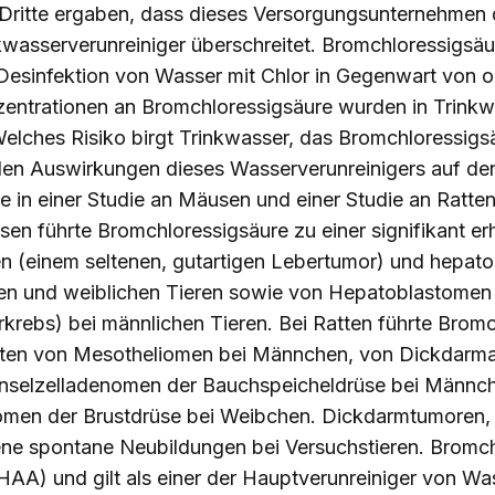
ritte ergaben, dass dieses Versorgungsunternehmen d
kwasserverunreiniger überschreitet. Bromchloressigsäu
Desinfektion von Wasser mit Chlor in Gegenwart von o
zentrationen an Bromchloressigsäure wurden in Trink
lches Risiko birgt Trinkwasser, das Bromchloressigsäu
den Auswirkungen dieses Wasserverunreinigers auf d
 in einer Studie an Mäusen und einer Studie an Ratten
sen führte Bromchloressigsäure zu einer signifikant e
 (einem seltenen, gutartigen Lebertumor) und hepato
en und weiblichen Tieren sowie von Hepatoblastomen (
krebs) bei männlichen Tieren. Bei Ratten führte Brom
treten von Mesotheliomen bei Männchen, von Dickda
nselzelladenomen der Bauchspeicheldrüse bei Männch
omen der Brustdrüse bei Weibchen. Dickdarmtumoren
ne spontane Neubildungen bei Versuchstieren. Bromch
AA) und gilt als einer der Hauptverunreiniger von Wa