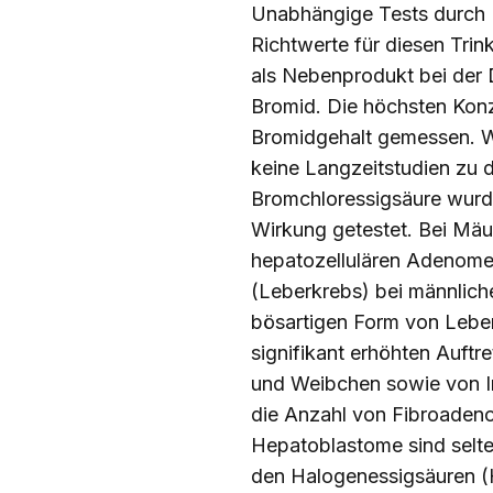
Unabhängige Tests durch D
Richtwerte für diesen Trin
als Nebenprodukt bei der 
Bromid. Die höchsten Kon
Bromidgehalt gemessen. We
keine Langzeitstudien zu 
Bromchloressigsäure wurde
Wirkung getestet. Bei Mäu
hepatozellulären Adenomen
(Leberkrebs) bei männlich
bösartigen Form von Leber
signifikant erhöhten Auf
und Weibchen sowie von I
die Anzahl von Fibroaden
Hepatoblastome sind selte
den Halogenessigsäuren (H