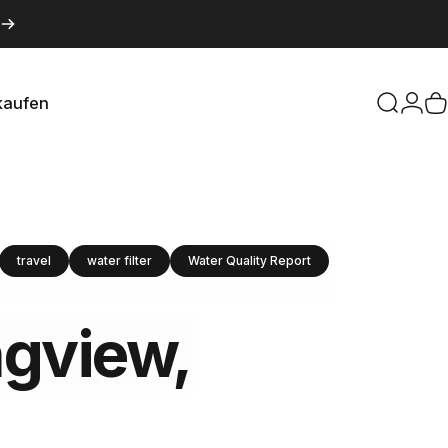
kaufen
Suche
Logi
W
aufen
travel
water filter
Water Quality Report
gview,