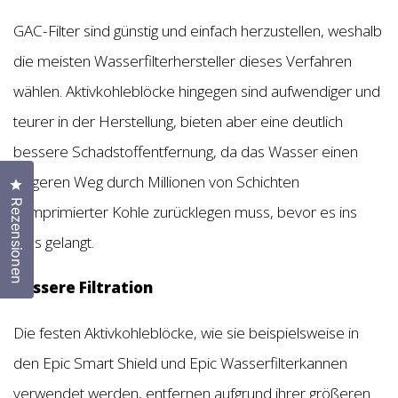
GAC-Filter sind günstig und einfach herzustellen, weshalb
die meisten Wasserfilterhersteller dieses Verfahren
wählen. Aktivkohleblöcke hingegen sind aufwendiger und
teurer in der Herstellung, bieten aber eine deutlich
bessere Schadstoffentfernung, da das Wasser einen
längeren Weg durch Millionen von Schichten
Klicken Sie, um den Bewertungsdialog zu öffnen
Rezensionen
komprimierter Kohle zurücklegen muss, bevor es ins
Glas gelangt.
Bessere Filtration
Die festen Aktivkohleblöcke, wie sie beispielsweise in
den Epic Smart Shield und Epic Wasserfilterkannen
verwendet werden, entfernen aufgrund ihrer größeren