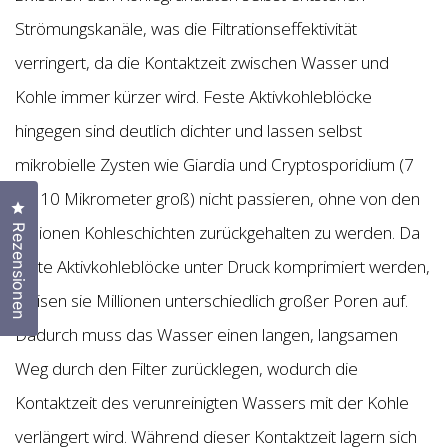
Strömungskanäle, was die Filtrationseffektivität
verringert, da die Kontaktzeit zwischen Wasser und
Kohle immer kürzer wird. Feste Aktivkohleblöcke
hingegen sind deutlich dichter und lassen selbst
mikrobielle Zysten wie Giardia und Cryptosporidium (7
bis 10 Mikrometer groß) nicht passieren, ohne von den
Klicken Sie, um den Bewertungsdialog zu öffnen
Millionen Kohleschichten zurückgehalten zu werden. Da
Rezensionen
feste Aktivkohleblöcke unter Druck komprimiert werden,
weisen sie Millionen unterschiedlich großer Poren auf.
Dadurch muss das Wasser einen langen, langsamen
Weg durch den Filter zurücklegen, wodurch die
Kontaktzeit des verunreinigten Wassers mit der Kohle
verlängert wird. Während dieser Kontaktzeit lagern sich