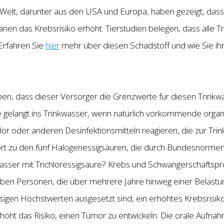
r Welt, darunter aus den USA und Europa, haben gezeigt, da
nen das Krebsrisiko erhöht. Tierstudien belegen, dass alle 
Erfahren Sie
hier
mehr über diesen Schadstoff und wie Sie ih
n, dass dieser Versorger die Grenzwerte für diesen Trinkw
re gelangt ins Trinkwasser, wenn natürlich vorkommende orga
or oder anderen Desinfektionsmitteln reagieren, die zur Tr
rt zu den fünf Halogenessigsäuren, die durch Bundesnormen r
asser mit Trichloressigsäure? Krebs und Schwangerschaftsp
n Personen, die über mehrere Jahre hinweg einer Belastung 
igen Höchstwerten ausgesetzt sind, ein erhöhtes Krebsrisiko.
höht das Risiko, einen Tumor zu entwickeln. Die orale Aufna