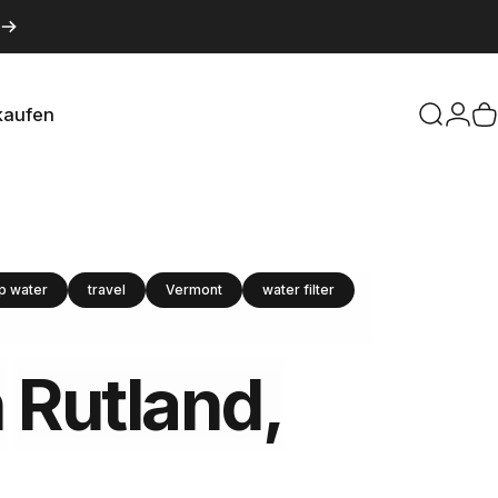
kaufen
Suche
Logi
W
aufen
p water
travel
Vermont
water filter
n
Rutland,