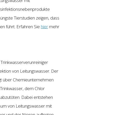
itungswasser mit
sinfektionsnebenprodukte
ngste Tierstudien zeigen, dass
 führt. Erfahren Sie
hier
mehr
Trinkwasserverunreiniger
ektion von Leitungswasser. Der
ngt über Chemieunternehmen
n Trinkwasser, dem Chlor
 abzutöten. Dabei entstehen
sum von Leitungswasser mit
er und der Nieren auftreten.