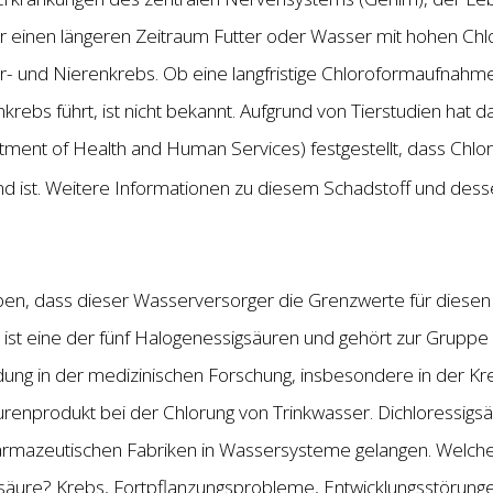
r einen längeren Zeitraum Futter oder Wasser mit hohen Chl
r- und Nierenkrebs. Ob eine langfristige Chloroformaufnahm
ebs führt, ist nicht bekannt. Aufgrund von Tierstudien hat 
ment of Health and Human Services) festgestellt, dass Chlo
nd ist. Weitere Informationen zu diesem Schadstoff und dess
n, dass dieser Wasserversorger die Grenzwerte für diesen 
 ist eine der fünf Halogenessigsäuren und gehört zur Gruppe 
ung in der medizinischen Forschung, insbesondere in der Kre
purenprodukt bei der Chlorung von Trinkwasser. Dichloressi
armazeutischen Fabriken in Wassersysteme gelangen. Welche
gsäure? Krebs, Fortpflanzungsprobleme, Entwicklungsstörunge