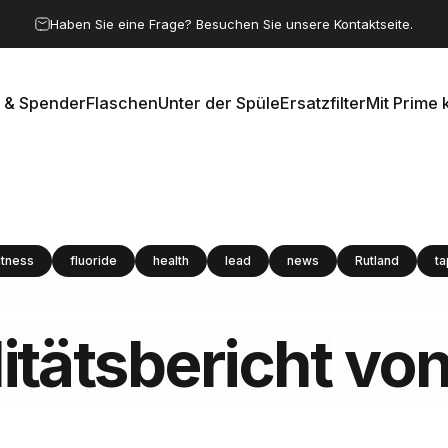
Pause Diashow
Sparen Sie 15 %, indem Sie dem Trinkwasserclub beitreten.
Haben Sie eine Frage? Besuchen Sie unsere Kontaktseite.
 & Spender
Flaschen
Unter der Spüle
Ersatzfilter
Mit Prime 
e & Spender
Flaschen
Unter der Spüle
Ersatzfilter
Mit Prime k
itness
fluoride
health
lead
news
Rutland
ta
tätsbericht
vo