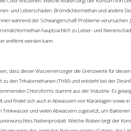
wie Chlor entstehen. Welche Risiken birgt der Konsum von Le
eren- und Leberschäden. Bromdichlormethan und andere De
nnen während der Schwangerschaft Probleme verursachen. Jü
omdichlormethan hauptsächlich zu Leber- und Nierenschäden
 er entfernt werden kann.
n, dass dieser Wasserversorger die Grenzwerte für diesen 
rt zu den Trihalomethanen (THM) und entsteht bei der Desinf
rkommenden Chloroforms stammt aus der Industrie. Es gela
t und findet sich auch in Abwässern von Kläranlagen sowie i
m Trinkwasser und vielen Abwässern zugesetzt, um Bakterien
 unerwünschtes Nebenprodukt. Welche Risiken birgt der Kon
rkrankungen des zentralen Nervensystems (Gehirn), der Leb