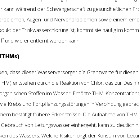
er kann während der Schwangerschaft zu gesundheitlichen P
problemen, Augen- und Nervenproblemen sowie einem erhöht
odukt der Trinkwasserchlorung ist, kommt sie häufig im komm
f und wie er entfernt werden kann.
(TTHMs)
n, dass dieser Wasserversorger die Grenzwerte für diesen 
THM) entstehen durch die Reaktion von Chlor, das zur Desinf
n organischen Stoffen im Wasser. Erhöhte THM-Konzentration
ie Krebs und Fortpflanzungsstörungen in Verbindung gebracht
hern bestätigt frühere Erkenntnisse: Die Aufnahme von THM
n Gebrauch von Leitungswasser einhergeht, kann zu deutlic
rinken des Wassers. Welche Risiken birgt der Konsum von Lei