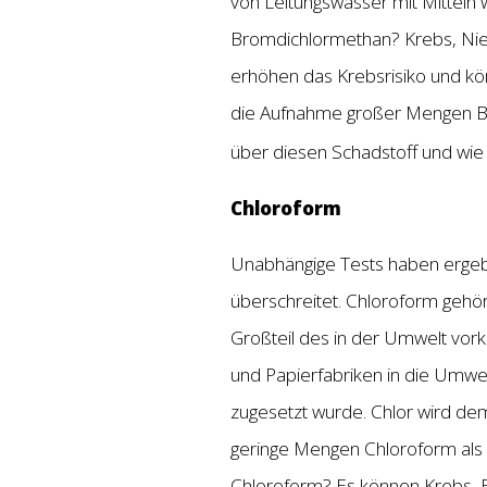
von Leitungswasser mit Mitteln 
Bromdichlormethan? Krebs, Ni
erhöhen das Krebsrisiko und kö
die Aufnahme großer Mengen Br
über diesen Schadstoff und wie
Chloroform
Unabhängige Tests haben ergebe
überschreitet. Chloroform gehö
Großteil des in der Umwelt vo
und Papierfabriken in die Umwel
zugesetzt wurde. Chlor wird de
geringe Mengen Chloroform als
Chloroform? Es können Krebs, E