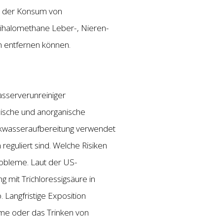
ss der Konsum von
Trihalomethane Leber-, Nieren-
n entfernen können.
asserverunreiniger
nische und anorganische
inkwasseraufbereitung verwendet
eguliert sind. Welche Risiken
robleme. Laut der US-
mit Trichloressigsäure in
 Langfristige Exposition
hme oder das Trinken von