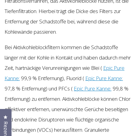
Filtrationsverfahren, das Aktivkohleblöcke nutzen, ist die
Tiefenfiltration. Hierbei trägt die Dicke des Filters zur
Entfernung der Schadstoffe bei, während diese die
Kohlewände passieren.
Bei Aktivkohleblockfiltern kommen die Schadstoffe
länger mit der Kohle in Kontakt und haben dadurch mehr
Zeit, hartnäckige Verunreinigungen wie Blei (
Epic Pure
Kanne:
99,9 % Entfernung), Fluorid (
Epic Pure Kanne:
97,8 % Entfernung) und PFCs (
Epic Pure Kanne:
99,8 %
Entfernung) zu entfernen. Aktivkohleblöcke können Chlor
effektiver entfernen, unerwünschte Gerüche beseitigen
Klicken Sie, um den Bewertungsdialog zu öffnen
und endokrine Disruptoren wie flüchtige organische
Verbindungen (VOCs) herausfiltern. Granulierte