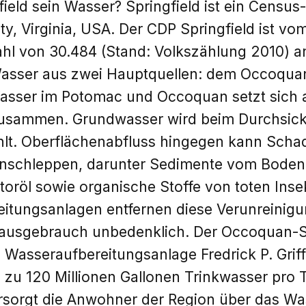
ield sein Wasser? Springfield ist ein Census
ty, Virginia, USA. Der CDP Springfield ist 
hl von 30.484 (Stand: Volkszählung 2010) an
asser aus zwei Hauptquellen: dem Occoqu
Wasser im Potomac und Occoquan setzt sich
zusammen. Grundwasser wird beim Durchsic
hlt. Oberflächenabfluss hingegen kann Schad
inschleppen, darunter Sedimente vom Boden
toröl sowie organische Stoffe von toten Inse
eitungsanlagen entfernen diese Verunreini
Hausgebrauch unbedenklich. Der Occoquan-S
e Wasseraufbereitungsanlage Fredrick P. Griff
 zu 120 Millionen Gallonen Trinkwasser pro T
rsorgt die Anwohner der Region über das W