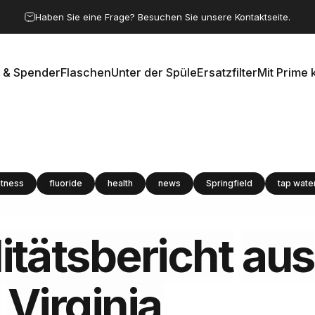
Pause Diashow
Haben Sie eine Frage? Besuchen Sie unsere Kontaktseite.
 & Spender
Flaschen
Unter der Spüle
Ersatzfilter
Mit Prime 
e & Spender
Flaschen
Unter der Spüle
Ersatzfilter
Mit Prime k
itness
fluoride
health
news
Springfield
tap wate
tätsbericht
aus
Virginia