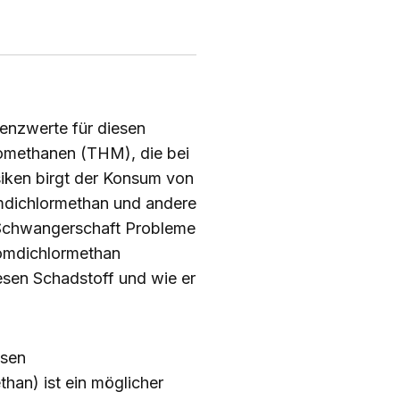
enzwerte für diesen
lomethanen (THM), die bei
siken birgt der Konsum von
mdichlormethan und andere
 Schwangerschaft Probleme
romdichlormethan
sen Schadstoff und wie er
esen
han) ist ein möglicher