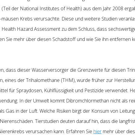
(Teil der National Institutes of Health) aus dem Jahr 2008 erg
 -mäusen Krebs verursachte. Diese und weitere Studien veranla
ntal Health Hazard Assessment zu dem Schluss, dass sechswer
en Sie mehr über diesen Schadstoff und wie Sie ihn entfernen 
, dass dieser Wasserversorger die Grenzwerte für diesen Tri
n, eines der Trihalomethane (THM), wurde früher zur Herstellu
ittel für Spraydosen, Kühlflüssigkeit und Pestizide verwendet. H
ndung. In der Umwelt kommt Dibromchlormethan nicht als reine
ls Gas in der Luft. Welche Risiken birgt der Konsum von Leitun
ierenschäden. Tierstudien deuten darauf hin, dass die langfri
ierenkrebs verursachen kann. Erfahren Sie
hier
mehr über dies