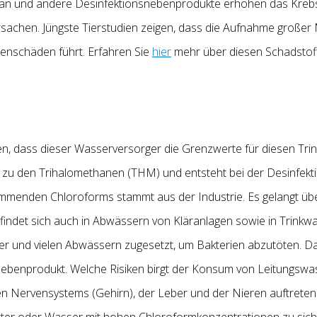
n und andere Desinfektionsnebenprodukte erhöhen das Krebs
sachen. Jüngste Tierstudien zeigen, dass die Aufnahme groß
renschäden führt. Erfahren Sie
hier
mehr über diesen Schadstoff
, dass dieser Wasserversorger die Grenzwerte für diesen Tri
t zu den Trihalomethanen (THM) und entsteht bei der Desinfekt
kommenden Chloroforms stammt aus der Industrie. Es gelangt 
 findet sich auch in Abwässern von Kläranlagen sowie in Trinkw
er und vielen Abwässern zugesetzt, um Bakterien abzutöten. 
ebenprodukt. Welche Risiken birgt der Konsum von Leitungswa
en Nervensystems (Gehirn), der Leber und der Nieren auftreten
tter oder Wasser mit hohen Chloroformkonzentrationen zu sich