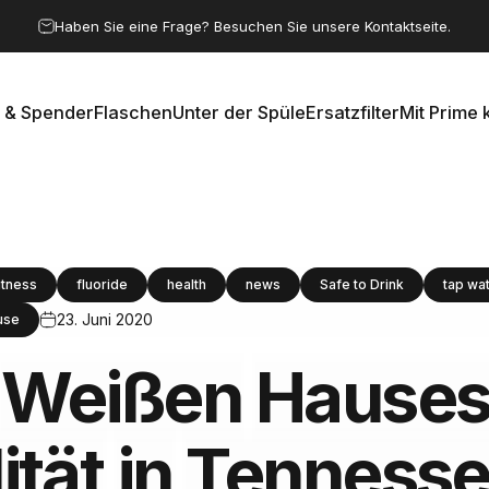
Pause Diashow
Haben Sie eine Frage? Besuchen Sie unsere Kontaktseite.
 & Spender
Flaschen
Unter der Spüle
Ersatzfilter
Mit Prime 
e & Spender
Flaschen
Unter der Spüle
Ersatzfilter
Mit Prime k
itness
fluoride
health
news
Safe to Drink
tap wa
23. Juni 2020
use
Weißen
Hause
ität
in
Tenness