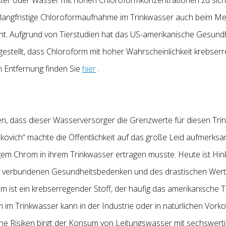
 langfristige Chloroformaufnahme im Trinkwasser auch beim M
annt. Aufgrund von Tierstudien hat das US-amerikanische Gesun
estellt, dass Chloroform mit hoher Wahrscheinlichkeit krebserr
 Entfernung finden Sie
hier
.
, dass dieser Wasserversorger die Grenzwerte für diesen Tri
ckovich“ machte die Öffentlichkeit auf das große Leid aufmerksam
gem Chrom in ihrem Trinkwasser ertragen musste. Heute ist Hin
verbundenen Gesundheitsbedenken und des drastischen Wertver
 ist ein krebserregender Stoff, der häufig das amerikanische T
 im Trinkwasser kann in der Industrie oder in natürlichen Vor
he Risiken birgt der Konsum von Leitungswasser mit sechswert