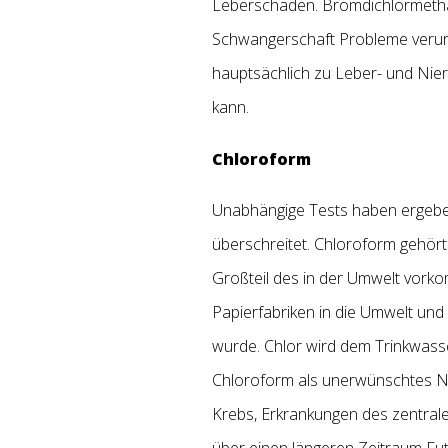
Leberschäden. Bromdichlormetha
Schwangerschaft Probleme verur
hauptsächlich zu Leber- und Nie
kann.
Chloroform
Unabhängige Tests haben ergeben
überschreitet. Chloroform gehör
Großteil des in der Umwelt vor
Papierfabriken in die Umwelt und
wurde. Chlor wird dem Trinkwass
Chloroform als unerwünschtes N
Krebs, Erkrankungen des zentral
über einen längeren Zeitraum Fu