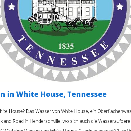
n in White House, Tennessee
te House? Das Wasser von White House, ein Oberflächenwass
ckland Road in Hendersonville, wo sich auch die Wasseraufbere
r? Wird dem Wasser von White House Fluorid zugesetzt? Zum V