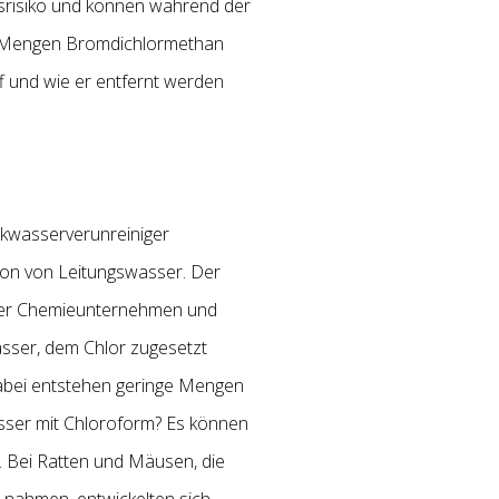
risiko und können während der
er Mengen Bromdichlormethan
 und wie er entfernt werden
nkwasserverunreiniger
ion von Leitungswasser. Der
über Chemieunternehmen und
asser, dem Chlor zugesetzt
Dabei entstehen geringe Mengen
sser mit Chloroform? Es können
. Bei Ratten und Mäusen, die
 nahmen, entwickelten sich