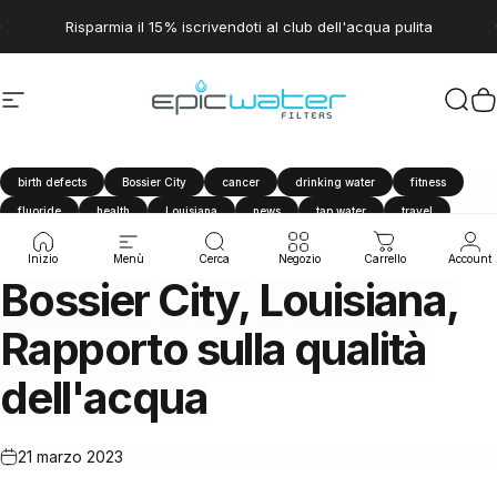
Vai direttamente ai contenuti
Metti in pausa presentazione
Risparmia il 15% iscrivendoti al club dell'acqua pulita
Navigazione del sito
Epic Water Filters USA
Cerc
C
birth defects
Bossier City
cancer
drinking water
fitness
fluoride
health
Louisiana
news
tap water
travel
water filter
Water Quality Report
Inizio
Menù
Cerca
Negozio
Carrello
Account
Bossier
City,
Louisiana,
Rapporto
sulla
qualità
dell'acqua
21 marzo 2023