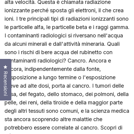
alta velocità. Questa è chiamata radiazione
ionizzante perché sposta gli elettroni, il che crea
ioni. I tre principali tipi di radiazioni ionizzanti sono
le particelle alfa, le particelle beta e i raggi gamma.
I contaminanti radiologici si riversano nell'acqua
da alcuni minerali e dall'attività mineraria. Quali
sono i rischi di bere acqua del rubinetto con
contaminanti radiologici? Cancro. Ancora e
Clicca per aprire la finestra delle recensioni
ancora, indipendentemente dalla fonte,
Recensioni
l'esposizione a lungo termine o l'esposizione
breve ad alte dosi, porta al cancro. I tumori delle
ossa, del fegato, dello stomaco, dei polmoni, della
pelle, dei reni, della tiroide e della maggior parte
degli altri tessuti sono comuni, e la scienza medica
sta ancora scoprendo altre malattie che
potrebbero essere correlate al cancro. Scopri di