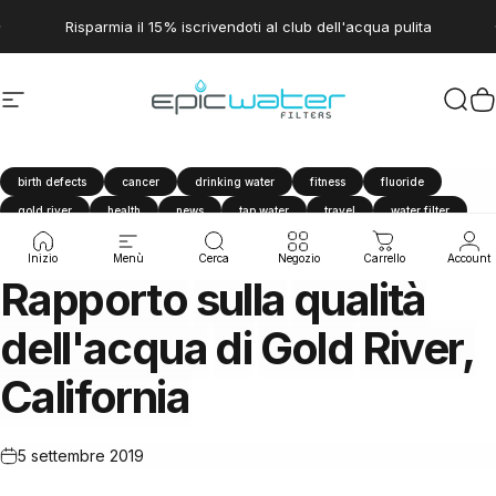
Vai direttamente ai contenuti
Metti in pausa presentazione
Risparmia il 15% iscrivendoti al club dell'acqua pulita
Navigazione del sito
Epic Water Filters USA
Cerc
C
birth defects
cancer
drinking water
fitness
fluoride
gold river
health
news
tap water
travel
water filter
Water Quality Report
Inizio
Menù
Cerca
Negozio
Carrello
Account
Rapporto
sulla
qualità
dell'acqua
di
Gold
River,
California
5 settembre 2019