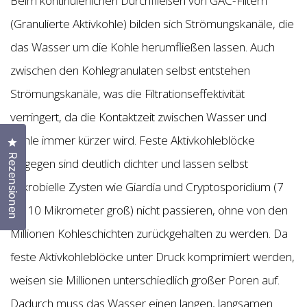
Beim kontinuierlichen Durchfließen von GAC-Filtern
(Granulierte Aktivkohle) bilden sich Strömungskanäle, die
das Wasser um die Kohle herumfließen lassen. Auch
zwischen den Kohlegranulaten selbst entstehen
Strömungskanäle, was die Filtrationseffektivität
verringert, da die Kontaktzeit zwischen Wasser und
Kohle immer kürzer wird. Feste Aktivkohleblöcke
Klicken Sie, um den Bewertungsdialog zu öffnen
Rezensionen
hingegen sind deutlich dichter und lassen selbst
mikrobielle Zysten wie Giardia und Cryptosporidium (7
bis 10 Mikrometer groß) nicht passieren, ohne von den
Millionen Kohleschichten zurückgehalten zu werden. Da
feste Aktivkohleblöcke unter Druck komprimiert werden,
weisen sie Millionen unterschiedlich großer Poren auf.
Dadurch muss das Wasser einen langen, langsamen