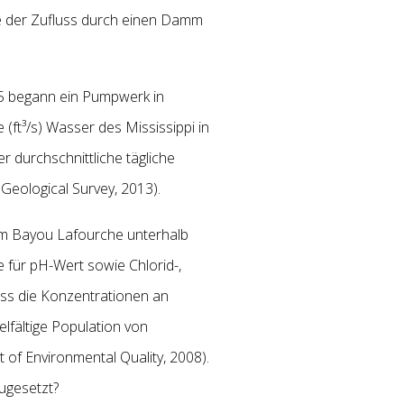
e der Zufluss durch einen Damm
55 begann ein Pumpwerk in
(ft³/s) Wasser des Mississippi in
r durchschnittliche tägliche
Geological Survey, 2013).
 im Bayou Lafourche unterhalb
e für pH-Wert
sowie Chlorid-,
dass die Konzentrationen an
elfältige Population von
of Environmental Quality, 2008).
zugesetzt?