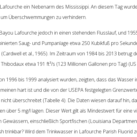
 Lafourche ein Nebenarm des Mississippi. An diesem Tag wurd
n, um Überschwemmungen zu verhindern.
ayou Lafourche jedoch in einen stehenden
Flusslauf, und 19
mbinierten Saug- und Pumpanlage etwa 250 Kubikfuß pro Sekunde 
(Cardwell et
al., 1965). Im Zeitraum von 1984 bis 2013 betrug de
Thibodaux etwa 191 ft³/s (123 Millionen Gallonen pro Tag) (US 
on 1996 bis 1999 analysiert wurden, zeigten, dass das Wasser
emeinen hart ist und die von der USEPA festgelegten Grenzwert
nicht überschreitet (Tabelle 4). Die Daten wiesen darauf hin, 
n über 5 mg/l lagen. Dieser Wert gilt als Mindestwert für eine vi
ewässern, einschließlich Sportfischen (Louisiana Department 
sh trinkbar? Wird dem Trinkwasser in Lafourche Parish Fluorid 