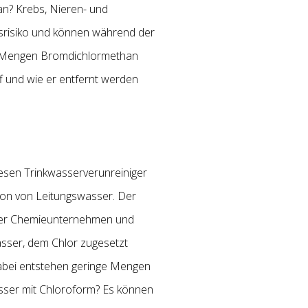
an? Krebs, Nieren- und
risiko und können während der
er Mengen Bromdichlormethan
 und wie er entfernt werden
iesen Trinkwasserverunreiniger
ion von Leitungswasser. Der
über Chemieunternehmen und
asser, dem Chlor zugesetzt
Dabei entstehen geringe Mengen
sser mit Chloroform? Es können