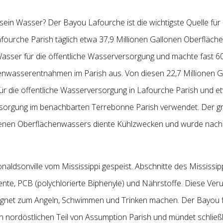
sein Wasser? Der Bayou Lafourche ist die wichtigste Quelle fü
Lafourche Parish täglich etwa 37,9 Millionen Gallonen Oberfl
Wasser für die öffentliche Wasserversorgung
und machte fast 60
enwasserentnahmen im Parish aus. Von diesen 22,7 Millionen 
für die öffentliche Wasserversorgung in Lafourche Parish und e
sorgung im benachbarten Terrebonne Parish verwendet. Der grö
menen Oberflächenwassers diente Kühlzwecken und wurde nach
aldsonville vom Mississippi gespeist. Abschnitte des Mississi
mente, PCB (polychlorierte Biphenyle) und Nährstoffe. Diese Ve
ignet zum Angeln, Schwimmen und Trinken machen. Der Bayou f
n nordöstlichen Teil von Assumption Parish und mündet schließl