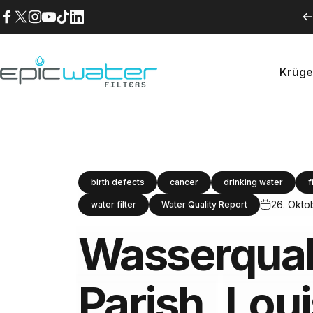
Direkt zum Inhalt
Facebook
X (Twitter)
Instagram
YouTube
TikTok
LinkedIn
Krüge
Epic Water Filters USA
Krüg
birth defects
cancer
drinking water
f
26. Okto
water filter
Water Quality Report
Wasserquali
Parish,
Loui