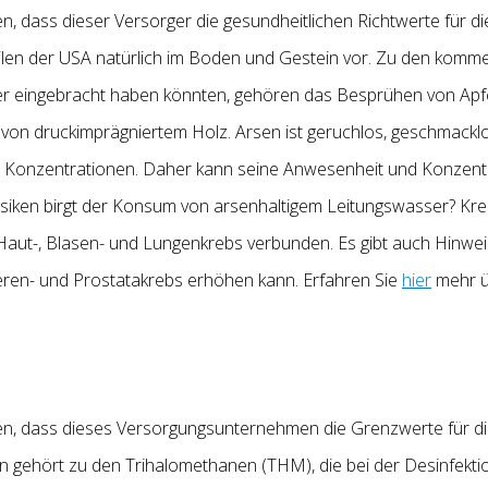
 dass dieser Versorger die gesundheitlichen Richtwerte für d
len der USA natürlich im Boden und Gestein vor. Zu den kommerzi
 eingebracht haben könnten, gehören das Besprühen von Apfe
on druckimprägniertem Holz. Arsen ist geruchlos, geschmacklo
hen Konzentrationen. Daher kann seine Anwesenheit und Konzen
iken birgt der Konsum von arsenhaltigem Leitungswasser? Kre
 Haut-, Blasen- und Lungenkrebs verbunden. Es gibt auch Hinweis
ieren- und Prostatakrebs erhöhen kann. Erfahren Sie
hier
mehr ü
n, dass dieses Versorgungsunternehmen die Grenzwerte für di
 gehört zu den Trihalomethanen (THM), die bei der Desinfekti