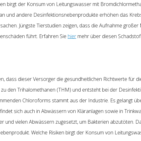
iken birgt der Konsum von Leitungswasser mit Bromdichlormeth
n und andere Desinfektionsnebenprodukte erhöhen das Krebs
sachen. Jüngste Tierstudien zeigen, dass die Aufnahme groß
renschäden führt. Erfahren Sie
hier
mehr über diesen Schadstoff
 dass dieser Versorger die gesundheitlichen Richtwerte für d
t zu den Trihalomethanen (THM) und entsteht bei der Desinfekt
kommenden Chloroforms stammt aus der Industrie. Es gelangt 
 findet sich auch in Abwässern von Kläranlagen sowie in Trinkw
er und vielen Abwässern zugesetzt, um Bakterien abzutöten. 
ebenprodukt. Welche Risiken birgt der Konsum von Leitungswa