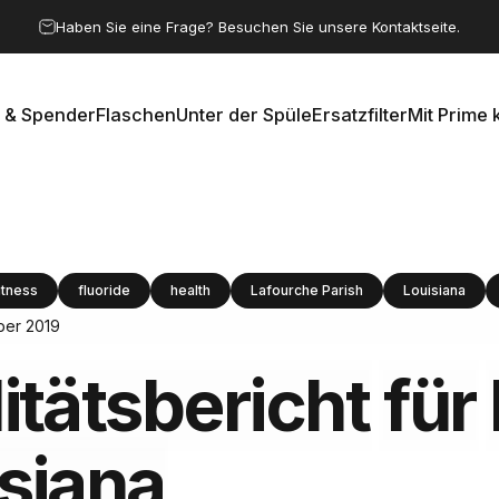
Pause Diashow
Haben Sie eine Frage? Besuchen Sie unsere Kontaktseite.
 & Spender
Flaschen
Unter der Spüle
Ersatzfilter
Mit Prime 
e & Spender
Flaschen
Unter der Spüle
Ersatzfilter
Mit Prime k
itness
fluoride
health
Lafourche Parish
Louisiana
ber 2019
tätsbericht
für
siana