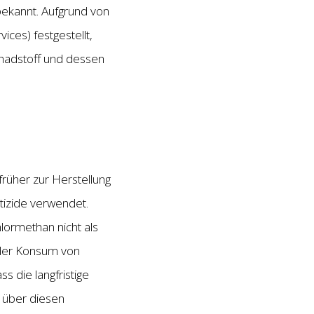
bekannt. Aufgrund von
ces) festgestellt,
chadstoff und dessen
rüher zur Herstellung
stizide verwendet.
ormethan nicht als
t der Konsum von
 die langfristige
über diesen