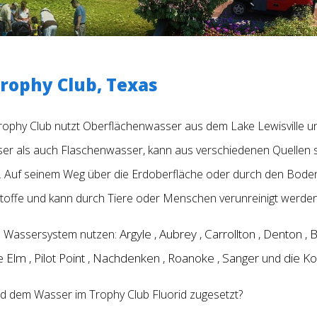
rophy Club, Texas
rophy Club nutzt Oberflächenwasser aus dem Lake Lewisville 
ser als auch Flaschenwasser, kann aus verschiedenen Quellen
. Auf seinem Weg über die Erdoberfläche oder durch den Boden
toffe und kann durch Tiere oder Menschen verunreinigt werden
Argyle
Aubrey
Carrollton
Denton
B
es Wassersystem nutzen:
,
,
,
,
le Elm
Pilot Point
Nachdenken
Roanoke
Sanger
die Ko
,
,
,
,
und
ird dem Wasser im Trophy Club Fluorid zugesetzt?