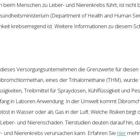
beim Menschen zu Leber- und Nierenkrebs führt, ist nicht 
sundheitsministerium (Department of Health and Human Servi
hkeit krebserregend ist. Weitere Informationen zu diesem S
 dieses Versorgungsunternehmen die Grenzwerte für diesen
 Dibromchlormethan, eines der Trihalomethane (THM), wurde f
igkeiten, Treibmittel für Spraydosen, Kühlflüssigkeit und Pe
mfang in Laboren Anwendung. In der Umwelt kommt Dibromchl
elöst in Wasser oder als Gas in der Luft. Welche Risiken birg
ber- und Nierenschäden. Tierstudien deuten darauf hin, dass
 und Nierenkrebs verursachen kann. Erfahren Sie
hier
mehr 