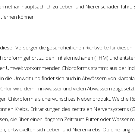
methan hauptsächlich zu Leber- und Nierenschäden führt. 
ntfernen können.
ieser Versorger die gesundheitlichen Richtwerte für diesen
Chloroform gehört zu den Trihalomethanen (THM) und entsteh
 der Umwelt vorkommenden Chloroforms stammt aus der Indus
 die Umwelt und findet sich auch in Abwässern von Kläranla
 Chlor wird dem Trinkwasser und vielen Abwässern zugesetzt
gen Chloroform als unerwünschtes Nebenprodukt. Welche Ris
können Krebs, Erkrankungen des zentralen Nervensystems (G
usen, die über einen längeren Zeitraum Futter oder Wasser m
, entwickelten sich Leber- und Nierenkrebs. Ob eine langfri