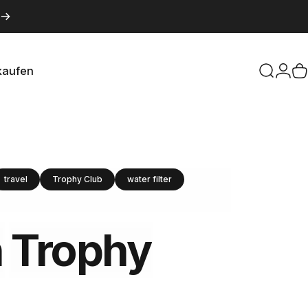
kaufen
Suche
Logi
W
aufen
travel
Trophy Club
water filter
n
Trophy