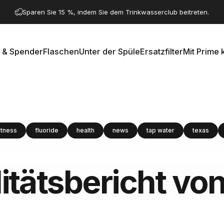
Pause Diashow
Haben Sie eine Frage? Besuchen Sie unsere Kontaktseite.
Sparen Sie 15 %, indem Sie dem Trinkwasserclub beitreten.
 & Spender
Flaschen
Unter der Spüle
Ersatzfilter
Mit Prime 
e & Spender
Flaschen
Unter der Spüle
Ersatzfilter
Mit Prime k
itness
fluoride
health
news
tap water
texas
tätsbericht
vo