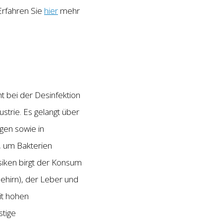
Erfahren Sie
hier
mehr
t bei der Desinfektion
trie. Es gelangt über
gen sowie in
, um Bakterien
iken birgt der Konsum
ehirn), der Leber und
it hohen
stige