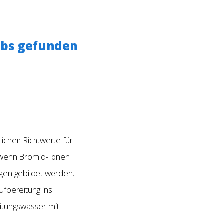
ubs gefunden
ichen Richtwerte für
, wenn Bromid-Ionen
gen gebildet werden,
fbereitung ins
eitungswasser mit