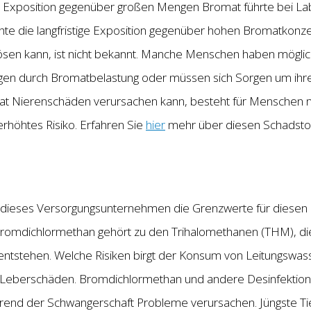
e Exposition gegenüber großen Mengen Bromat führte bei La
hte die langfristige Exposition gegenüber hohen Bromatkonz
en kann, ist nicht bekannt. Manche Menschen haben möglic
gungen durch Bromatbelastung oder müssen sich Sorgen um ih
omat Nierenschäden verursachen kann, besteht für Menschen
rhöhtes Risiko. Erfahren Sie
hier
mehr über diesen Schadstoff
 dieses Versorgungsunternehmen die Grenzwerte für diesen
 Bromdichlormethan gehört zu den Trihalomethanen (THM), die
 entstehen. Welche Risiken birgt der Konsum von Leitungswas
 Leberschäden. Bromdichlormethan und andere Desinfekti
end der Schwangerschaft Probleme verursachen. Jüngste Tie