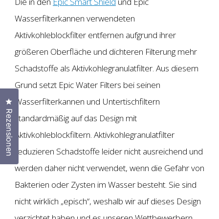
Die in den
Epic Smart Shield
und Epic
Wasserfilterkannen verwendeten
Aktivkohleblockfilter entfernen aufgrund ihrer
größeren Oberfläche und dichteren Filterung mehr
Schadstoffe als Aktivkohlegranulatfilter. Aus diesem
Grund setzt Epic Water Filters bei seinen
Wasserfilterkannen und Untertischfiltern
Klicken Sie, um den Bewertungsdialog zu öffnen
Rezensionen
standardmäßig auf das Design mit
Aktivkohleblockfiltern. Aktivkohlegranulatfilter
reduzieren Schadstoffe leider nicht ausreichend und
werden daher nicht verwendet, wenn die Gefahr von
Bakterien oder Zysten im Wasser besteht. Sie sind
nicht wirklich „episch“, weshalb wir auf dieses Design
verzichtet haben und es unseren Wettbewerbern