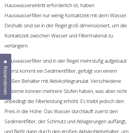
Hauswassereintritt erforderlich ist, haben
Hauswasserfilter nur wenig Kontaktzeit mit dem Wasser.
Deshalb sind sie in der Regel groß dimensioniert, um die
Kontaktzeit zwischen Wasser und Filtermaterial zu
verlängern.
Hauswasserfilter sind in der Regel mehrstufig aufgebaut:
Klicken Sie, um den Bewertungsdialog zu öffnen
Rezensionen
Zuerst kommt ein Sedimentfilter, gefolgt von einem
großen Behälter mit Aktivkohlegranulat. Verschiedene
Systeme können mehrere Stufen haben, was aber nicht
unbedingt die Filterleistung erhöht. Es treibt jedoch den
Preis in die Höhe. Das Wasser durchläuft zuerst den
Sedimentfilter, der Schmutz und Ablagerungen auffängt,
und fließt dann durch den großen Aktivkohlebehälter, um