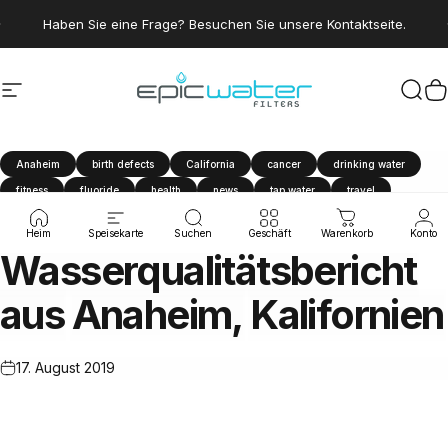
Direkt zum Inhalt
Pause Diashow
Haben Sie eine Frage? Besuchen Sie unsere Kontaktseite.
Seitennavigation
Epic Water Filters USA
Suc
W
Anaheim
birth defects
California
cancer
drinking water
fitness
fluoride
health
news
tap water
travel
water filter
Water Quality Report
Heim
Speisekarte
Suchen
Geschäft
Warenkorb
Konto
Wasserqualitätsbericht
aus
Anaheim,
Kalifornien
17. August 2019